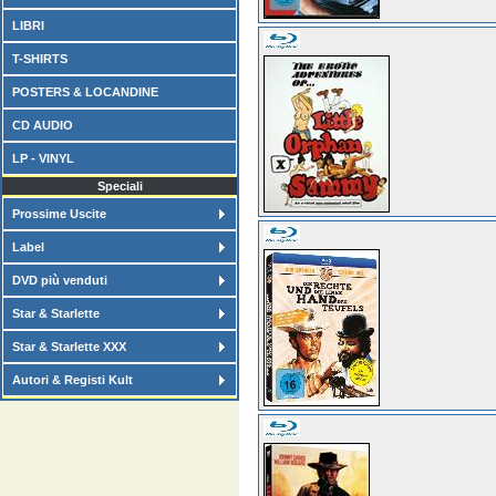
LIBRI
T-SHIRTS
POSTERS & LOCANDINE
CD AUDIO
LP - VINYL
Speciali
Prossime Uscite
Label
DVD più venduti
Star & Starlette
Star & Starlette XXX
Autori & Registi Kult