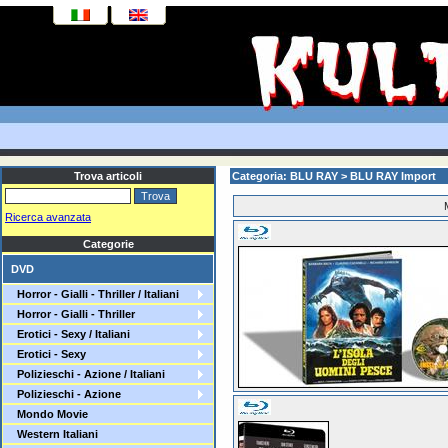
Trova articoli
Categoria: BLU RAY > BLU RAY Import
Ricerca avanzata
Categorie
DVD
Horror - Gialli - Thriller / Italiani
Horror - Gialli - Thriller
Erotici - Sexy / Italiani
Erotici - Sexy
Polizieschi - Azione / Italiani
Polizieschi - Azione
Mondo Movie
Western Italiani