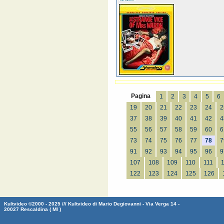
Pagina
1
2
3
4
5
6
19
20
21
22
23
24
2
37
38
39
40
41
42
4
55
56
57
58
59
60
6
73
74
75
76
77
78
7
91
92
93
94
95
96
9
107
108
109
110
111
122
123
124
125
126
Kultvideo ©2000 - 2025 /// Kultvideo di Mario Degiovanni - Via Verga 14 -
20027 Rescaldina ( MI )