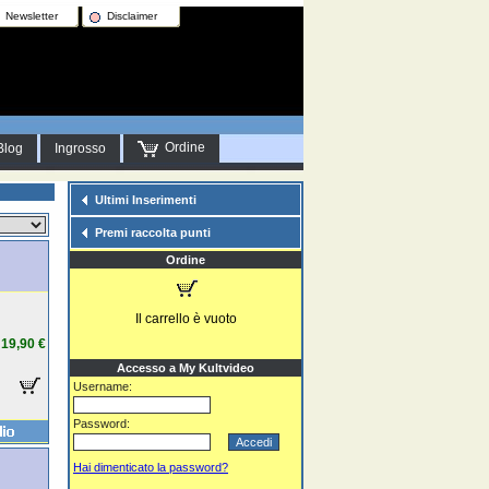
Newsletter
Disclaimer
Ordine
Blog
Ingrosso
Ultimi Inserimenti
Premi raccolta punti
Ordine
Il carrello è vuoto
19,90 €
Accesso a My Kultvideo
Username:
Password:
Hai dimenticato la password?