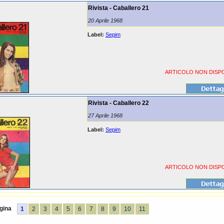
Rivista - Caballero 21
20 Aprile 1968
Label:
Sepim
ARTICOLO NON DISPO
Rivista - Caballero 22
27 Aprile 1968
Label:
Sepim
ARTICOLO NON DISPO
gina
1
2
3
4
5
6
7
8
9
10
11