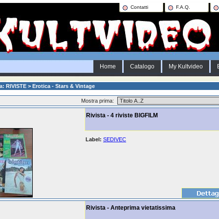
Contatti
F.A.Q.
Home
Catalogo
My Kultvideo
a: RIVISTE > Erotica - Stars & Vintage
Mostra prima:
Rivista - 4 riviste BIGFILM
Label:
SEDIVEC
Rivista - Anteprima vietatissima