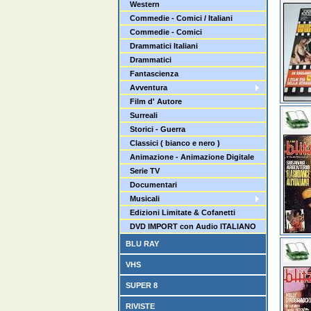
Western
Commedie - Comici / Italiani
Commedie - Comici
Drammatici Italiani
Drammatici
Fantascienza
Avventura
Film d' Autore
Surreali
Storici - Guerra
Classici ( bianco e nero )
Animazione - Animazione Digitale
Serie TV
Documentari
Musicali
Edizioni Limitate & Cofanetti
DVD IMPORT con Audio ITALIANO
BLU RAY
VHS
SUPER 8
RIVISTE