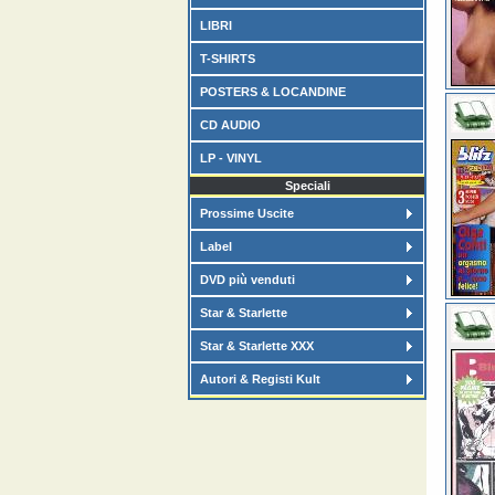
LIBRI
T-SHIRTS
POSTERS & LOCANDINE
CD AUDIO
LP - VINYL
Speciali
Prossime Uscite
Label
DVD più venduti
Star & Starlette
Star & Starlette XXX
Autori & Registi Kult