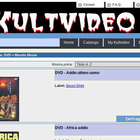
Contatti
F.A.Q.
Home
Catalogo
My Kultvideo
ia: DVD > Mondo Movie
Mostra prima:
DVD - Addio ultimo uomo
Label:
Seven Eight
DVD - Africa addio