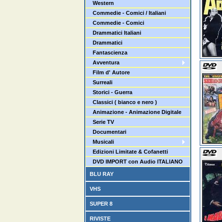
Western
Commedie - Comici / Italiani
Commedie - Comici
Drammatici Italiani
Drammatici
Fantascienza
Avventura
Film d' Autore
Surreali
Storici - Guerra
Classici ( bianco e nero )
Animazione - Animazione Digitale
Serie TV
Documentari
Musicali
Edizioni Limitate & Cofanetti
DVD IMPORT con Audio ITALIANO
BLU RAY
VHS
SUPER 8
RIVISTE