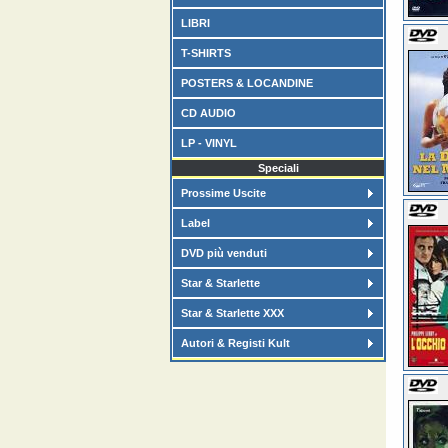
LIBRI
T-SHIRTS
POSTERS & LOCANDINE
CD AUDIO
LP - VINYL
Speciali
Prossime Uscite
Label
DVD più venduti
Star & Starlette
Star & Starlette XXX
Autori & Registi Kult