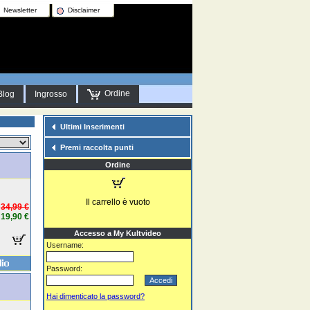
Newsletter
Disclaimer
Ordine
Blog
Ingrosso
Ultimi Inserimenti
Premi raccolta punti
Ordine
Il carrello è vuoto
34,99 €
19,90 €
Accesso a My Kultvideo
Username:
Password:
Hai dimenticato la password?