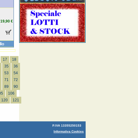
19,90 €
17
18
35
36
53
54
71
72
89
90
05
106
120
121
P.IVA 13355250153
Informativa Cookies