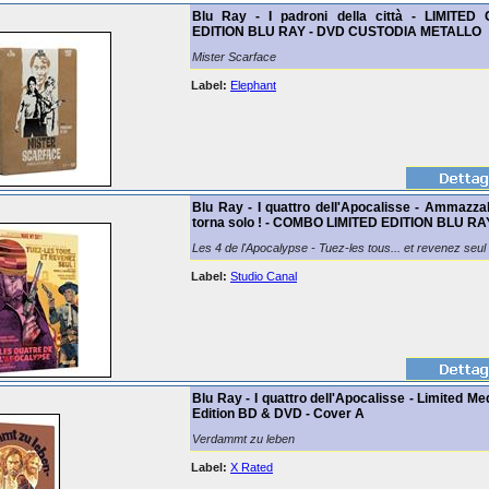
Blu Ray - I padroni della città - LIMITE
EDITION BLU RAY - DVD CUSTODIA METALLO
Mister Scarface
Label:
Elephant
Blu Ray - I quattro dell'Apocalisse - Ammazzali
torna solo ! - COMBO LIMITED EDITION BLU RA
Les 4 de l'Apocalypse - Tuez-les tous... et revenez seul 
Label:
Studio Canal
Blu Ray - I quattro dell'Apocalisse - Limited M
Edition BD & DVD - Cover A
Verdammt zu leben
Label:
X Rated