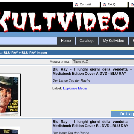
Contatti
F.A.Q.
Home
Catalogo
My Kultvideo
ia: BLU RAY > BLU RAY Import
Mostra prima:
Blu Ray - I lunghi giorni della vendetta - 
Mediabook Edition Cover A DVD - BLU RAY
Der Lange Tag der Rache
Label:
Explosive Media
Blu Ray - I lunghi giorni della vendetta - 
Mediabook Edition Cover B - DVD - BLU RAY
Der lange Tag der Rache