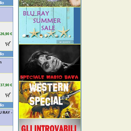
26,90 €
n
37,90 €
U RAY -