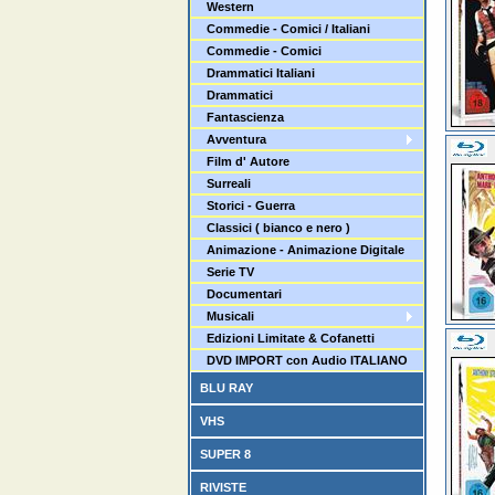
Western
Commedie - Comici / Italiani
Commedie - Comici
Drammatici Italiani
Drammatici
Fantascienza
Avventura
Film d' Autore
Surreali
Storici - Guerra
Classici ( bianco e nero )
Animazione - Animazione Digitale
Serie TV
Documentari
Musicali
Edizioni Limitate & Cofanetti
DVD IMPORT con Audio ITALIANO
BLU RAY
VHS
SUPER 8
RIVISTE