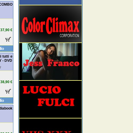
D COMBO
37,90 €
 tutti e
Y - DVD
!
38,90 €
ediabook