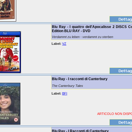
Blu Ray - I quattro dell'Apocalisse 2 DISCS C
Edition BLU RAY - DVD
Verdammt zu leben - verdammt zu sterben
Label:
VZ
Blu Ray - I racconti di Canterbury
The Canterbury Tales
Label:
BFI
ARTICOLO NON DISPO
Blu Ray - I Racconti di Canterbury