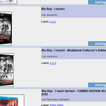
Blu Ray - I mostri
Les monstres
Label:
L.C.J
Blu Ray - I mostri - Mediabook Collector's Editio
Les monstres
Label:
L.C.J
Blu Ray - I nuovi barbari - COMBO EDITION BL
DVD
Les Nouveaux barbares
Label:
Pulse Video