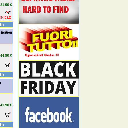
21,90 €
NIBILE
Edition
44,90 €
n
41,90 €