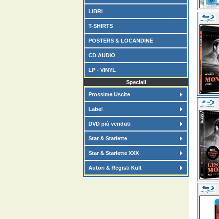
LIBRI
T-SHIRTS
POSTERS & LOCANDINE
CD AUDIO
LP - VINYL
Speciali
Prossime Uscite
Label
DVD più venduti
Star & Starlette
Star & Starlette XXX
Autori & Registi Kult