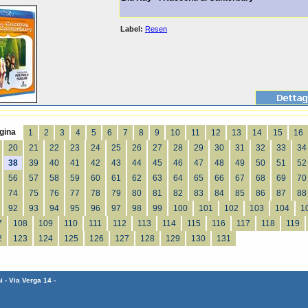
Label:
Resen
gina
1
2
3
4
5
6
7
8
9
10
11
12
13
14
15
16
20
21
22
23
24
25
26
27
28
29
30
31
32
33
34
38
39
40
41
42
43
44
45
46
47
48
49
50
51
52
56
57
58
59
60
61
62
63
64
65
66
67
68
69
70
74
75
76
77
78
79
80
81
82
83
84
85
86
87
88
92
93
94
95
96
97
98
99
100
101
102
103
104
1
7
108
109
110
111
112
113
114
115
116
117
118
119
2
123
124
125
126
127
128
129
130
131
 - Via Verga 14 -