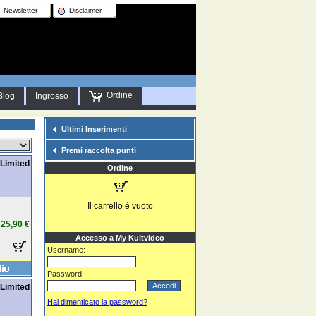
Newsletter
Disclaimer
Ordine
Blog
Ingrosso
Ultimi Inserimenti
Premi raccolta punti
Limited
Ordine
Il carrello è vuoto
25,90 €
Accesso a My Kultvideo
Username:
Password:
Limited
Hai dimenticato la password?