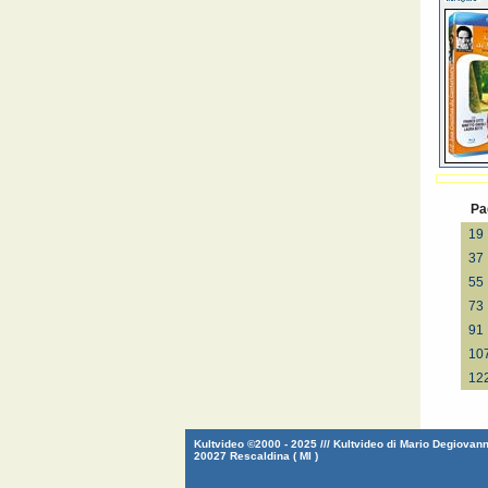
Pa
19
37
55
73
91
10
12
Kultvideo ©2000 - 2025 /// Kultvideo di Mario Degiovanni
20027 Rescaldina ( MI )