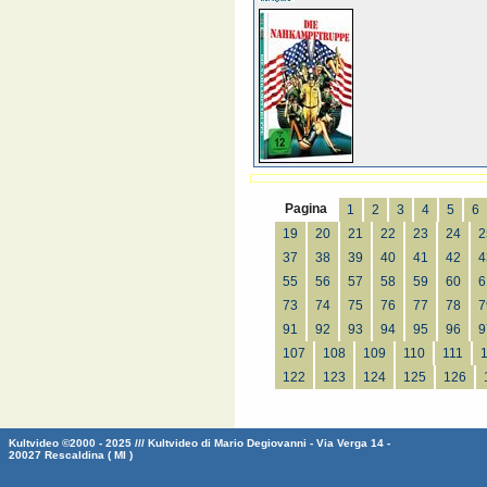
Pagina
1
2
3
4
5
6
19
20
21
22
23
24
2
37
38
39
40
41
42
4
55
56
57
58
59
60
6
73
74
75
76
77
78
7
91
92
93
94
95
96
9
107
108
109
110
111
122
123
124
125
126
Kultvideo ©2000 - 2025 /// Kultvideo di Mario Degiovanni - Via Verga 14 -
20027 Rescaldina ( MI )