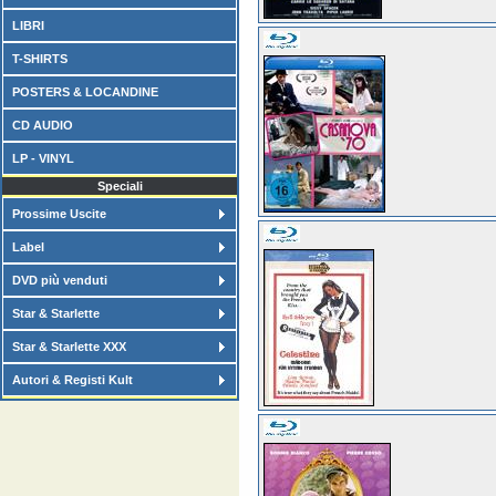
LIBRI
T-SHIRTS
POSTERS & LOCANDINE
CD AUDIO
LP - VINYL
Speciali
Prossime Uscite
Label
DVD più venduti
Star & Starlette
Star & Starlette XXX
Autori & Registi Kult