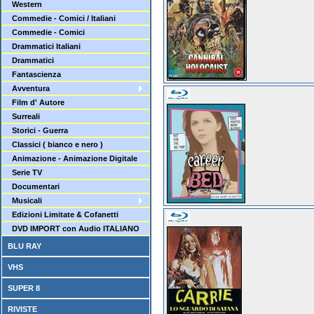
Western
Commedie - Comici / Italiani
Commedie - Comici
Drammatici Italiani
Drammatici
Fantascienza
Avventura
Film d' Autore
Surreali
Storici - Guerra
Classici ( bianco e nero )
Animazione - Animazione Digitale
Serie TV
Documentari
Musicali
Edizioni Limitate & Cofanetti
DVD IMPORT con Audio ITALIANO
BLU RAY
VHS
SUPER 8
RIVISTE