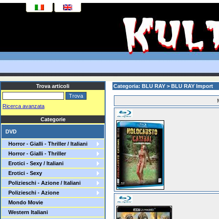
Trova articoli
Categoria: BLU RAY > BLU RAY Import
Ricerca avanzata
Categorie
DVD
Horror - Gialli - Thriller / Italiani
Horror - Gialli - Thriller
Erotici - Sexy / Italiani
Erotici - Sexy
Polizieschi - Azione / Italiani
Polizieschi - Azione
Mondo Movie
Western Italiani