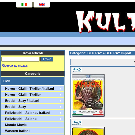
Trova articoli
Categoria: BLU RAY > BLU RAY Import
Ricerca avanzata
Categorie
DVD
Horror - Gialli - Thriller / Italiani
Horror - Gialli - Thriller
Erotici - Sexy / Italiani
Erotici - Sexy
Polizieschi - Azione / Italiani
Polizieschi - Azione
Mondo Movie
Western Italiani