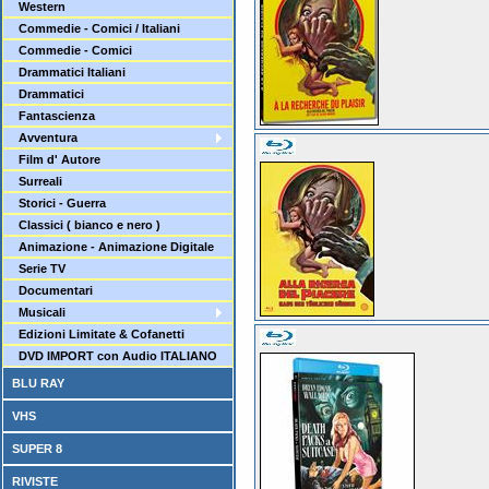
Western
Commedie - Comici / Italiani
Commedie - Comici
Drammatici Italiani
Drammatici
Fantascienza
Avventura
Film d' Autore
Surreali
Storici - Guerra
Classici ( bianco e nero )
Animazione - Animazione Digitale
Serie TV
Documentari
Musicali
Edizioni Limitate & Cofanetti
DVD IMPORT con Audio ITALIANO
BLU RAY
VHS
SUPER 8
RIVISTE