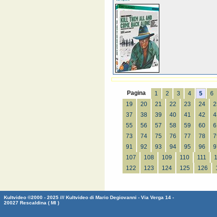
Pagina
1
2
3
4
5
6
19
20
21
22
23
24
2
37
38
39
40
41
42
4
55
56
57
58
59
60
6
73
74
75
76
77
78
7
91
92
93
94
95
96
9
107
108
109
110
111
122
123
124
125
126
Kultvideo ©2000 - 2025 /// Kultvideo di Mario Degiovanni - Via Verga 14 -
20027 Rescaldina ( MI )