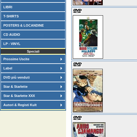
LIBRI
T-SHIRTS
POSTERS & LOCANDINE
CD AUDIO
LP - VINYL
Speciali
Prossime Uscite
Label
DVD più venduti
Star & Starlette
Star & Starlette XXX
Autori & Registi Kult