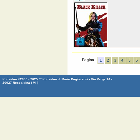
Pagina
1
2
3
4
5
6
Kultvideo ©2000 - 2025 /// Kultvideo di Mario Degiovanni - Via Verga 14 -
20027 Rescaldina ( MI )