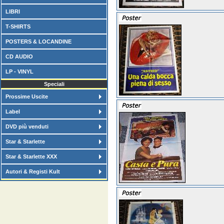
LIBRI
T-SHIRTS
POSTERS & LOCANDINE
CD AUDIO
LP - VINYL
Speciali
Prossime Uscite
Label
DVD più venduti
Star & Starlette
Star & Starlette XXX
Autori & Registi Kult