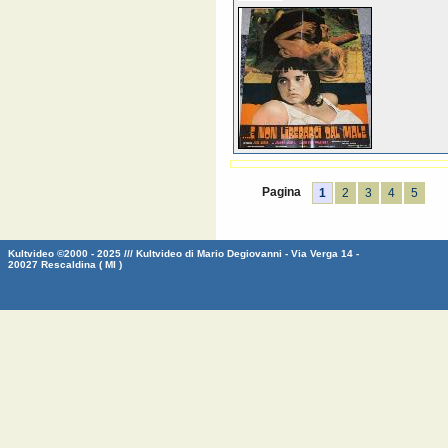
Pagina
1
2
3
4
5
Kultvideo ©2000 - 2025 /// Kultvideo di Mario Degiovanni - Via Verga 14 -
20027 Rescaldina ( MI )