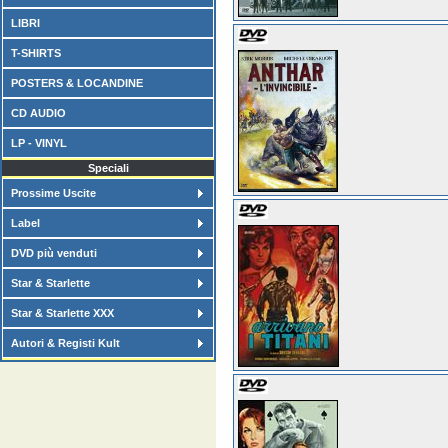
LIBRI
T-SHIRTS
POSTERS & LOCANDINE
CD AUDIO
LP - VINYL
Speciali
Prossime Uscite
Label
DVD più venduti
Star & Starlette
Star & Starlette XXX
Autori & Registi Kult