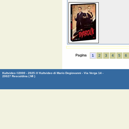
Pagina
1
2
3
4
5
6
Kultvideo ©2000 - 2025 /// Kultvideo di Mario Degiovanni - Via Verga 14 -
20027 Rescaldina ( MI )