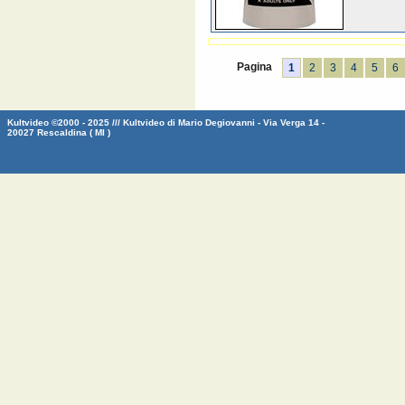
Pagina
1
2
3
4
5
6
Kultvideo ©2000 - 2025 /// Kultvideo di Mario Degiovanni - Via Verga 14 -
20027 Rescaldina ( MI )