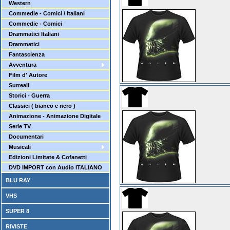
Western
Commedie - Comici / Italiani
Commedie - Comici
Drammatici Italiani
Drammatici
Fantascienza
Avventura
Film d' Autore
Surreali
Storici - Guerra
Classici ( bianco e nero )
Animazione - Animazione Digitale
Serie TV
Documentari
Musicali
Edizioni Limitate & Cofanetti
DVD IMPORT con Audio ITALIANO
BLU RAY
VHS
SUPER 8
RIVISTE