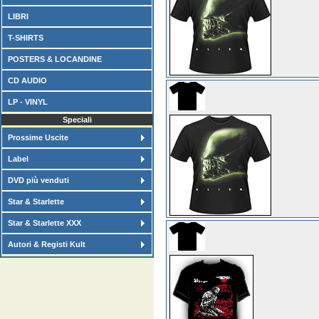
LIBRI
T-SHIRTS
POSTERS & LOCANDINE
CD AUDIO
LP - VINYL
Speciali
Prossime Uscite
Label
DVD più venduti
Star & Starlette
Star & Starlette XXX
Autori & Registi Kult