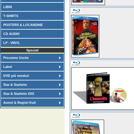
LIBRI
T-SHIRTS
POSTERS & LOCANDINE
CD AUDIO
LP - VINYL
Speciali
Prossime Uscite
Label
DVD più venduti
Star & Starlette
Star & Starlette XXX
Autori & Registi Kult