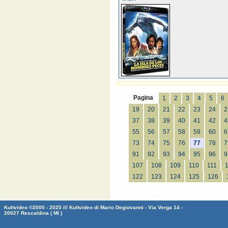
Pagina
1
2
3
4
5
6
19
20
21
22
23
24
2
37
38
39
40
41
42
4
55
56
57
58
59
60
6
73
74
75
76
77
78
7
91
92
93
94
95
96
9
107
108
109
110
111
122
123
124
125
126
Kultvideo ©2000 - 2025 /// Kultvideo di Mario Degiovanni - Via Verga 14 -
20027 Rescaldina ( MI )