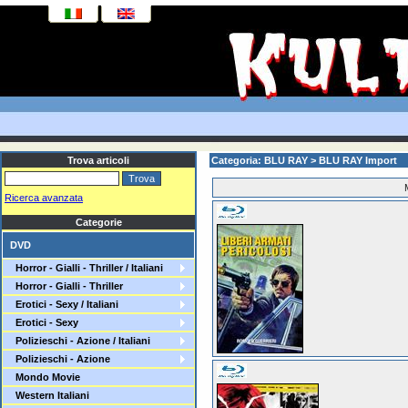
Trova articoli
Categoria: BLU RAY > BLU RAY Import
Ricerca avanzata
Categorie
DVD
Horror - Gialli - Thriller / Italiani
Horror - Gialli - Thriller
Erotici - Sexy / Italiani
Erotici - Sexy
Polizieschi - Azione / Italiani
Polizieschi - Azione
Mondo Movie
Western Italiani