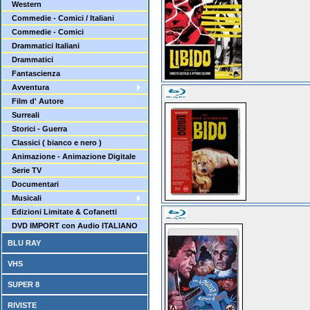
Western
Commedie - Comici / Italiani
Commedie - Comici
Drammatici Italiani
Drammatici
Fantascienza
Avventura
Film d' Autore
Surreali
Storici - Guerra
Classici ( bianco e nero )
Animazione - Animazione Digitale
Serie TV
Documentari
Musicali
Edizioni Limitate & Cofanetti
DVD IMPORT con Audio ITALIANO
BLU RAY
VHS
SUPER 8
RIVISTE