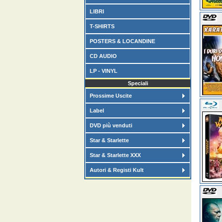
LIBRI
T-SHIRTS
POSTERS & LOCANDINE
CD AUDIO
LP - VINYL
Speciali
Prossime Uscite
Label
DVD più venduti
Star & Starlette
Star & Starlette XXX
Autori & Registi Kult