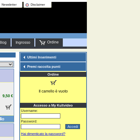
Newsletter
Disclaimer
Ordine
Blog
Ingrosso
Ultimi Inserimenti
Premi raccolta punti
Ordine
Il carrello è vuoto
9,50 €
Accesso a My Kultvideo
Username:
Password:
Hai dimenticato la password?