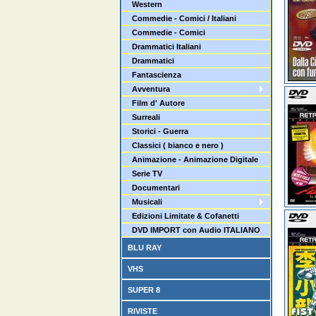
Western
Commedie - Comici / Italiani
Commedie - Comici
Drammatici Italiani
Drammatici
Fantascienza
Avventura
Film d' Autore
Surreali
Storici - Guerra
Classici ( bianco e nero )
Animazione - Animazione Digitale
Serie TV
Documentari
Musicali
Edizioni Limitate & Cofanetti
DVD IMPORT con Audio ITALIANO
BLU RAY
VHS
SUPER 8
RIVISTE