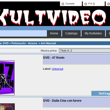
Contatti
F.A.Q.
Home
Catalogo
My Kultvideo
a: DVD > Polizieschi - Azione > Arti Marziali
Mostra prima:
DVD - 47 Ronin
Label:
Universal
DVD - Dalla Cina con furore