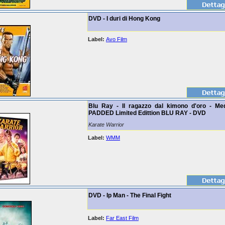
DVD - I duri di Hong Kong
Label:
Avo Film
Blu Ray - Il ragazzo dal kimono d'oro - Me
PADDED Limited Edittion BLU RAY - DVD
Karate Warrior
Label:
WMM
DVD - Ip Man - The Final Fight
Label:
Far East Film