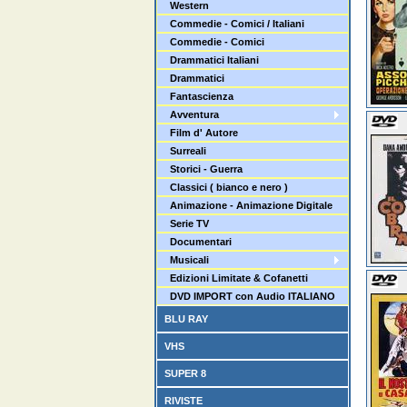
Western
Commedie - Comici / Italiani
Commedie - Comici
Drammatici Italiani
Drammatici
Fantascienza
Avventura
Film d' Autore
Surreali
Storici - Guerra
Classici ( bianco e nero )
Animazione - Animazione Digitale
Serie TV
Documentari
Musicali
Edizioni Limitate & Cofanetti
DVD IMPORT con Audio ITALIANO
BLU RAY
VHS
SUPER 8
RIVISTE