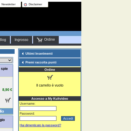
Newsletter
Disclaimer
Ordine
Blog
Ingrosso
Ultimi Inserimenti
Premi raccolta punti
 spie
Ordine
Il carrello è vuoto
8,90 €
Accesso a My Kultvideo
Username:
Password:
gio
Hai dimenticato la password?