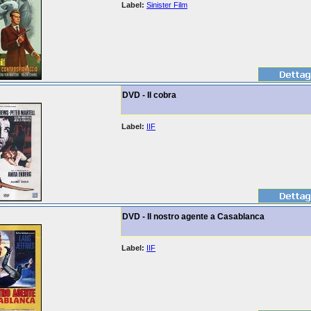
Label:
Sinister Film
DVD - Il cobra
Label:
IIF
DVD - Il nostro agente a Casablanca
Label:
IIF