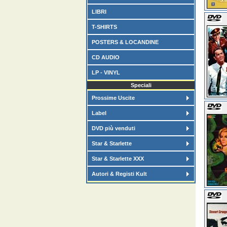
LIBRI
T-SHIRTS
POSTERS & LOCANDINE
CD AUDIO
LP - VINYL
Speciali
Prossime Uscite
Label
DVD più venduti
Star & Starlette
Star & Starlette XXX
Autori & Registi Kult