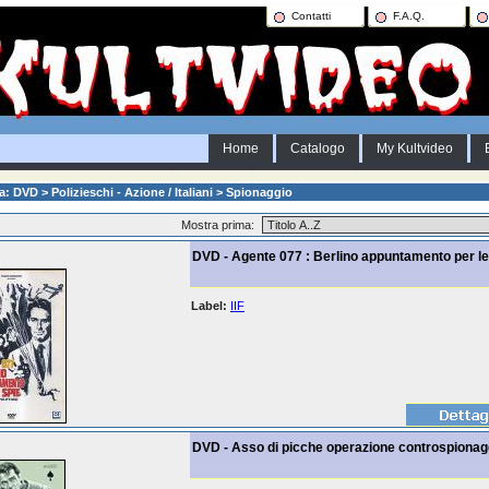
Contatti
F.A.Q.
Home
Catalogo
My Kultvideo
ia: DVD >
Polizieschi - Azione / Italiani
> Spionaggio
Mostra prima:
DVD - Agente 077 : Berlino appuntamento per le
Label:
IIF
DVD - Asso di picche operazione controspionag