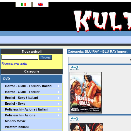
Trova articoli
Categoria: BLU RAY > BLU RAY Import
Ricerca avanzata
Categorie
DVD
Horror - Gialli - Thriller / Italiani
Horror - Gialli - Thriller
Erotici - Sexy / Italiani
Erotici - Sexy
Polizieschi - Azione / Italiani
Polizieschi - Azione
Mondo Movie
Western Italiani