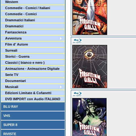
Western
Commedie - Comici / Italiani
Commedie - Comici
Drammatici Italiani
Drammatici
Fantascienza
Avventura
Film d' Autore
Surreali
Storici - Guerra
Classici ( bianco e nero )
Animazione - Animazione Digitale
Serie TV
Documentari
Musicali
Edizioni Limitate & Cofanetti
DVD IMPORT con Audio ITALIANO
BLU RAY
VHS
SUPER 8
RIVISTE