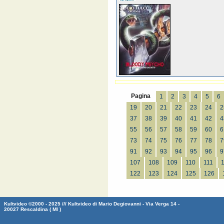
Pagina
1
2
3
4
5
6
19
20
21
22
23
24
2
37
38
39
40
41
42
4
55
56
57
58
59
60
6
73
74
75
76
77
78
7
91
92
93
94
95
96
9
107
108
109
110
111
122
123
124
125
126
Kultvideo ©2000 - 2025 /// Kultvideo di Mario Degiovanni - Via Verga 14 -
20027 Rescaldina ( MI )