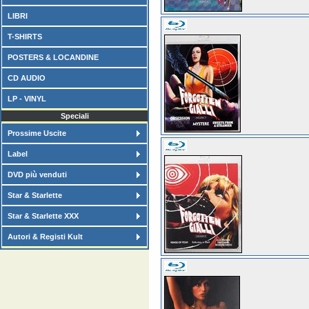
LIBRI
T-SHIRTS
POSTERS & LOCANDINE
CD AUDIO
LP - VINYL
Speciali
Prossime Uscite
Label
DVD più venduti
Star & Starlette
Star & Starlette XXX
Autori & Registi Kult