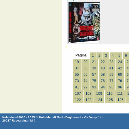
Pagina
1
2
3
4
5
6
19
20
21
22
23
24
2
37
38
39
40
41
42
4
55
56
57
58
59
60
6
73
74
75
76
77
78
7
91
92
93
94
95
96
9
107
108
109
110
111
122
123
124
125
126
Kultvideo ©2000 - 2025 /// Kultvideo di Mario Degiovanni - Via Verga 14 -
20027 Rescaldina ( MI )