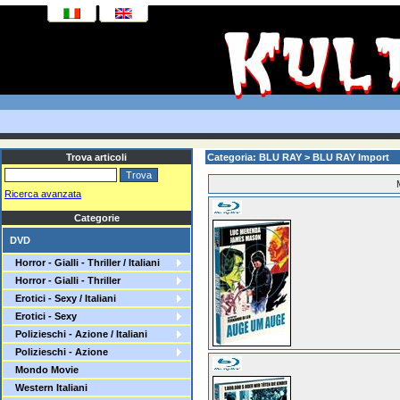
Trova articoli
Categoria: BLU RAY > BLU RAY Import
Ricerca avanzata
Categorie
DVD
Horror - Gialli - Thriller / Italiani
Horror - Gialli - Thriller
Erotici - Sexy / Italiani
Erotici - Sexy
Polizieschi - Azione / Italiani
Polizieschi - Azione
Mondo Movie
Western Italiani