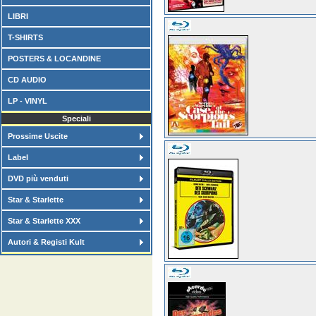
LIBRI
T-SHIRTS
POSTERS & LOCANDINE
CD AUDIO
LP - VINYL
Speciali
Prossime Uscite
Label
DVD più venduti
Star & Starlette
Star & Starlette XXX
Autori & Registi Kult