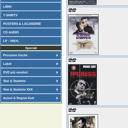
LIBRI
T-SHIRTS
POSTERS & LOCANDINE
CD AUDIO
LP - VINYL
Speciali
Prossime Uscite
Label
DVD più venduti
Star & Starlette
Star & Starlette XXX
Autori & Registi Kult