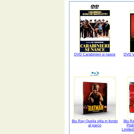
DVD Carabinieri si nasce
DVD V
Blu Ray Quella villa in fondo
Blu R
al parco
Plat
Limited