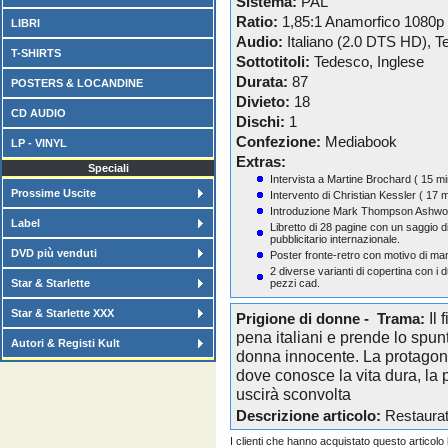
Sistema:
PAL
Ratio:
1,85:1 Anamorfico 1080p
LIBRI
Audio:
Italiano (2.0 DTS HD), 
T-SHIRTS
Sottotitoli:
Tedesco, Inglese
Durata:
87
POSTERS & LOCANDINE
Divieto:
18
CD AUDIO
Dischi:
1
Confezione:
Mediabook
LP - VINYL
Extras:
Speciali
Intervista a Martine Brochard ( 15 min
Prossime Uscite
Intervento di Christian Kessler ( 17 m
Introduzione Mark Thompson Ashworth 
Label
Libretto di 28 pagine con un saggio d
pubblicitario internazionale.
DVD più venduti
Poster fronte-retro con motivo di mani
2 diverse varianti di copertina con i d
Star & Starlette
pezzi cad.
Star & Starlette XXX
Il
Prigione di donne - Trama:
pena italiani e prende lo spun
Autori & Registi Kult
donna innocente. La protagoni
dove conosce la vita dura, la 
uscirà sconvolta
Descrizione articolo:
Restaurat
I clienti che hanno acquistato questo articol