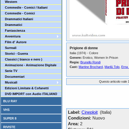
Western
Commedie - Comici / Italiani
Commedie - Comici
Drammatici Italiani
Drammatici
Fantascienza
Avventura
Film d' Autore
Surreali
Prigione di donne
Italia (1974) - Colore
Storici - Guerra
Genere:
Erotico, Women In Prison
Classici ( bianco e nero )
Regia:
Brunello Rondi
Animazione - Animazione Digitale
Cast:
Martine Brochard
,
Marilù Tolo
,
Erna 
Serie TV
Documentari
Questo articolo vale 1
Musicali
Edizioni Limitate & Cofanetti
DVD IMPORT con Audio ITALIANO
BLU RAY
VHS
Label:
Cineploit
(Italia)
Condizioni:
Nuovo
SUPER 8
Area:
2
RIVISTE