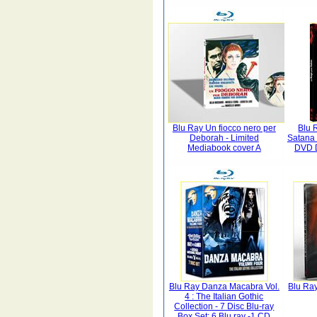
Blu Ray Un fiocco nero per
Blu 
Deborah - Limited
Satana
Mediabook cover A
DVD 
Blu Ray Danza Macabra Vol.
Blu Ra
4 : The Italian Gothic
Collection - 7 Disc Blu-ray
Box Set: 6 Blu ray -1 CD