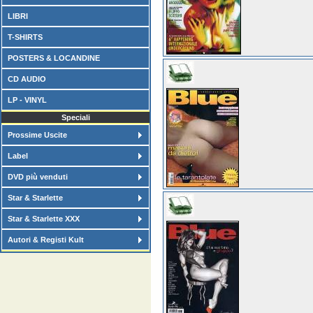
LIBRI
T-SHIRTS
POSTERS & LOCANDINE
CD AUDIO
LP - VINYL
Speciali
Prossime Uscite
Label
DVD più venduti
Star & Starlette
Star & Starlette XXX
Autori & Registi Kult