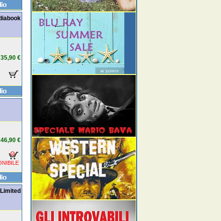
diabook
35,90 €
46,90 €
NIBILE
 Limited