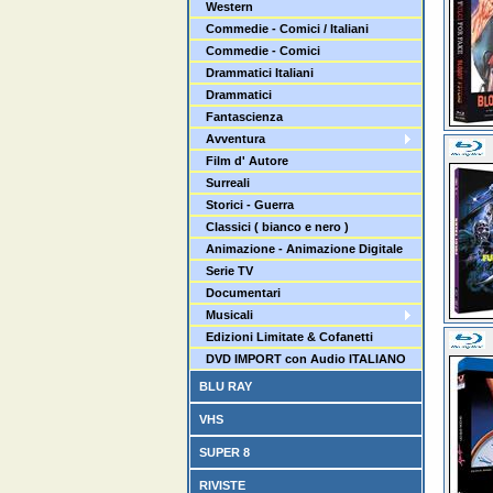
Western
Commedie - Comici / Italiani
Commedie - Comici
Drammatici Italiani
Drammatici
Fantascienza
Avventura
Film d' Autore
Surreali
Storici - Guerra
Classici ( bianco e nero )
Animazione - Animazione Digitale
Serie TV
Documentari
Musicali
Edizioni Limitate & Cofanetti
DVD IMPORT con Audio ITALIANO
BLU RAY
VHS
SUPER 8
RIVISTE