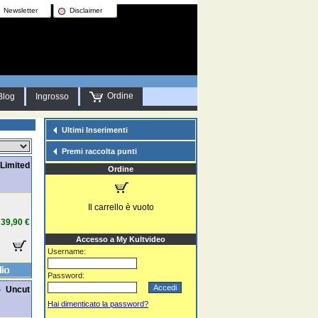
Newsletter
Disclaimer
Ordine
Blog
Ingrosso
Ultimi Inserimenti
Premi raccolta punti
Limited
Ordine
Il carrello è vuoto
39,90 €
Accesso a My Kultvideo
Username:
Password:
- Uncut
Hai dimenticato la password?