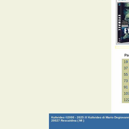
Pa
19
37
55
73
91
10
12
Kultvideo ©2000 - 2025 /// Kultvideo di Mario Degiovanni
20027 Rescaldina ( MI )