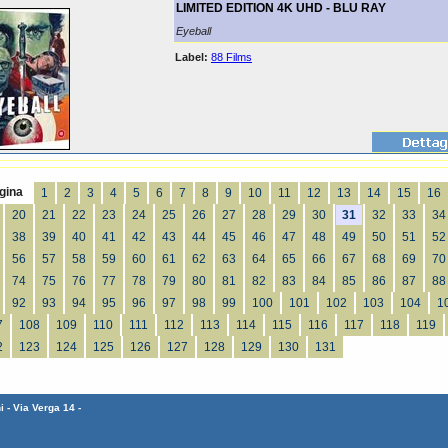
LIMITED EDITION 4K UHD - BLU RAY
Eyeball
Label:
88 Films
gina
1
2
3
4
5
6
7
8
9
10
11
12
13
14
15
16
20
21
22
23
24
25
26
27
28
29
30
31
32
33
34
38
39
40
41
42
43
44
45
46
47
48
49
50
51
52
56
57
58
59
60
61
62
63
64
65
66
67
68
69
70
74
75
76
77
78
79
80
81
82
83
84
85
86
87
88
92
93
94
95
96
97
98
99
100
101
102
103
104
1
7
108
109
110
111
112
113
114
115
116
117
118
119
2
123
124
125
126
127
128
129
130
131
 - Via Verga 14 -