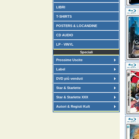
LIBRI
T-SHIRTS
POSTERS & LOCANDINE
CD AUDIO
LP - VINYL
Speciali
Prossime Uscite
Label
DVD più venduti
Star & Starlette
Star & Starlette XXX
Autori & Registi Kult