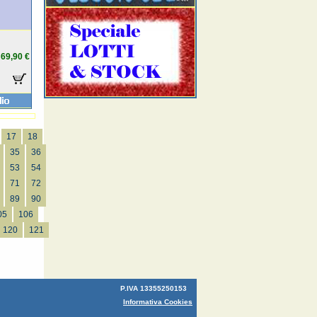
69,90 €
17
18
35
36
53
54
71
72
89
90
05
106
120
121
P.IVA 13355250153
Informativa Cookies