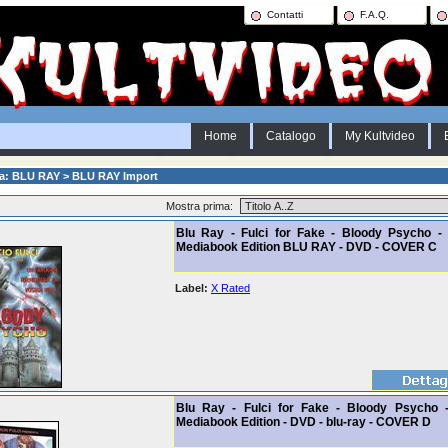
Contatti
F.A.Q.
Home
Catalogo
My Kultvideo
ia: BLU RAY > BLU RAY Import
Mostra prima:
Blu Ray - Fulci for Fake - Bloody Psycho - 
Mediabook Edition BLU RAY - DVD - COVER C
Label:
X Rated
Blu Ray - Fulci for Fake - Bloody Psycho 
Mediabook Edition - DVD - blu-ray - COVER D