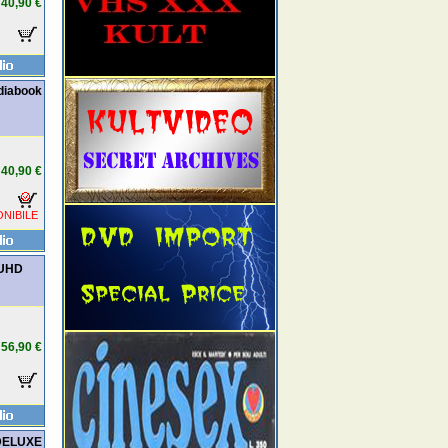
40,90 €
ediabook
40,90 €
NIBILE
K UHD
56,90 €
- DELUXE