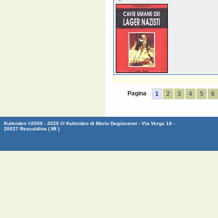
Pagina
1
2
3
4
5
6
Kultvideo ©2000 - 2025 /// Kultvideo di Mario Degiovanni - Via Verga 14 -
20027 Rescaldina ( MI )