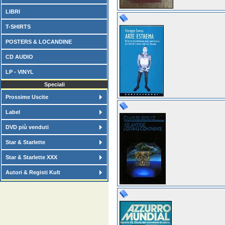
LIBRI
T-SHIRTS
POSTERS & LOCANDINE
CD AUDIO
LP - VINYL
Speciali
Prossime Uscite
Label
DVD più venduti
Star & Starlette
Star & Starlette XXX
Autori & Registi Kult