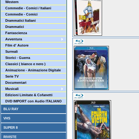
Western
Commedie - Comici / Italiani
Commedie - Comici
Drammatici Italiani
Drammatici
Fantascienza
Avventura
Film d' Autore
Surreali
Storici - Guerra
Classici ( bianco e nero )
Animazione - Animazione Digitale
Serie TV
Documentari
Musicali
Edizioni Limitate & Cofanetti
DVD IMPORT con Audio ITALIANO
BLU RAY
VHS
SUPER 8
RIVISTE