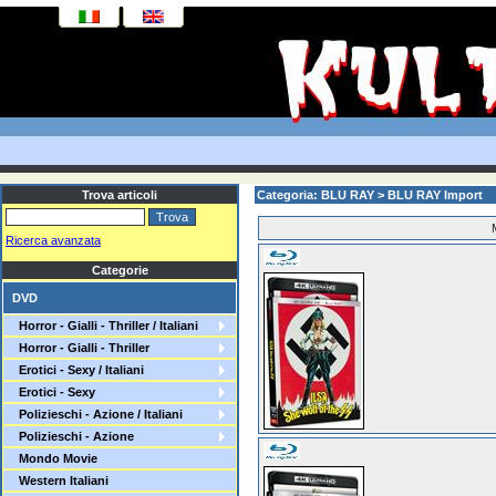
Trova articoli
Categoria: BLU RAY > BLU RAY Import
Ricerca avanzata
Categorie
DVD
Horror - Gialli - Thriller / Italiani
Horror - Gialli - Thriller
Erotici - Sexy / Italiani
Erotici - Sexy
Polizieschi - Azione / Italiani
Polizieschi - Azione
Mondo Movie
Western Italiani