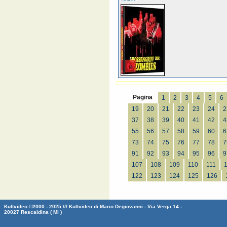
Pagina
1
2
3
4
5
6
19
20
21
22
23
24
2
37
38
39
40
41
42
4
55
56
57
58
59
60
6
73
74
75
76
77
78
7
91
92
93
94
95
96
9
107
108
109
110
111
122
123
124
125
126
Kultvideo ©2000 - 2025 /// Kultvideo di Mario Degiovanni - Via Verga 14 -
20027 Rescaldina ( MI )