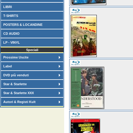
LIBRI
T-SHIRTS
POSTERS & LOCANDINE
CD AUDIO
LP - VINYL
Speciali
Prossime Uscite
Label
DVD più venduti
Star & Starlette
Star & Starlette XXX
Autori & Registi Kult