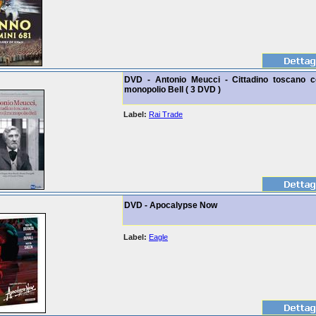
DVD - Antonio Meucci - Cittadino toscano co
monopolio Bell ( 3 DVD )
Label:
Rai Trade
DVD - Apocalypse Now
Label:
Eagle