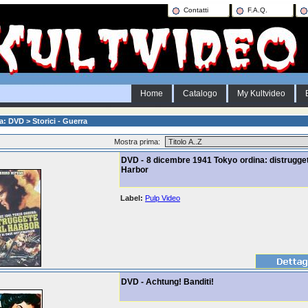
Contatti
F.A.Q.
Home
Catalogo
My Kultvideo
a: DVD > Storici - Guerra
Mostra prima:
DVD - 8 dicembre 1941 Tokyo ordina: distrugge
Harbor
Label:
Pulp Video
DVD - Achtung! Banditi!