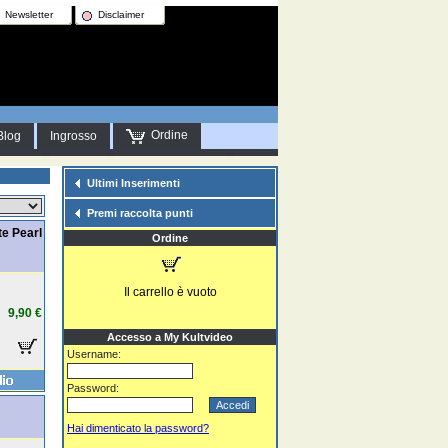
Newsletter
Disclaimer
Ordine
Blog
Ingrosso
Ultimi Inserimenti
Premi raccolta punti
te Pearl
Ordine
Il carrello è vuoto
9,90 €
Accesso a My Kultvideo
Username:
Password:
Hai dimenticato la password?