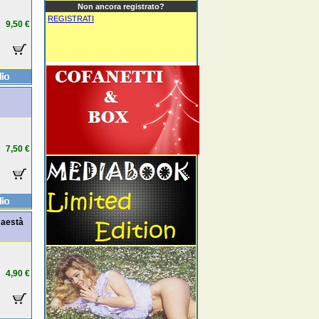
Non ancora registrato?
REGISTRATI
9,50 €
7,50 €
 maestà
4,90 €