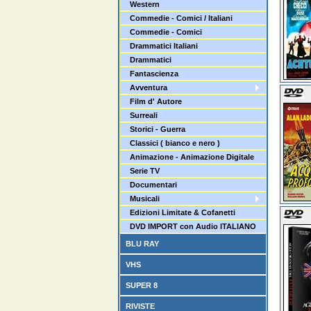
Western
Commedie - Comici / Italiani
Commedie - Comici
Drammatici Italiani
Drammatici
Fantascienza
Avventura
Film d' Autore
Surreali
Storici - Guerra
Classici ( bianco e nero )
Animazione - Animazione Digitale
Serie TV
Documentari
Musicali
Edizioni Limitate & Cofanetti
DVD IMPORT con Audio ITALIANO
BLU RAY
VHS
SUPER 8
RIVISTE