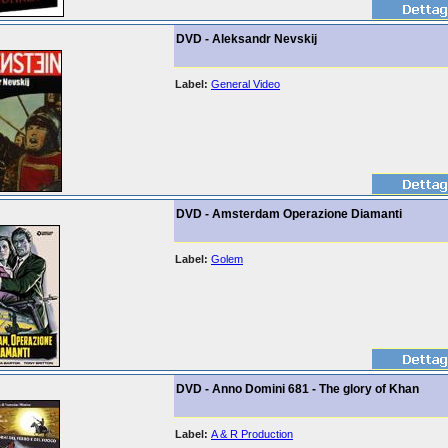
DVD - Aleksandr Nevskij
Label:
General Video
DVD - Amsterdam Operazione Diamanti
Label:
Golem
DVD - Anno Domini 681 - The glory of Khan
Label:
A & R Production