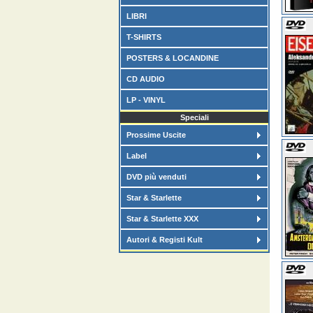
LIBRI
T-SHIRTS
POSTERS & LOCANDINE
CD AUDIO
LP - VINYL
Speciali
Prossime Uscite
Label
DVD più venduti
Star & Starlette
Star & Starlette XXX
Autori & Registi Kult