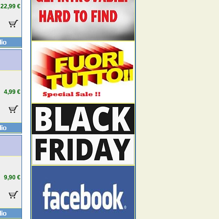
22,99 €
4,99 €
9,90 €