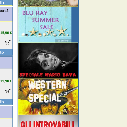
port 2
15,90 €
15,90 €