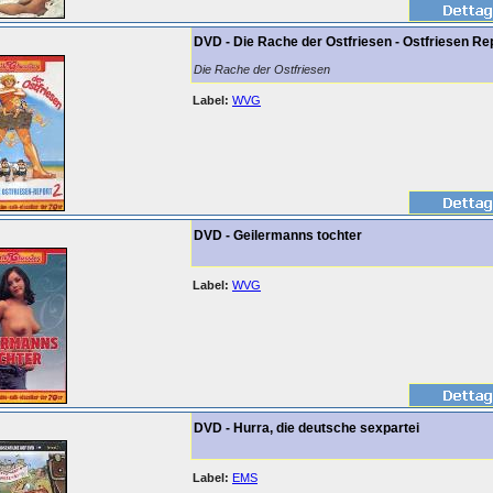
DVD - Die Rache der Ostfriesen - Ostfriesen Re
Die Rache der Ostfriesen
Label:
WVG
DVD - Geilermanns tochter
Label:
WVG
DVD - Hurra, die deutsche sexpartei
Label:
EMS