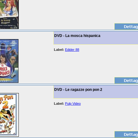
DVD - La mosca hispanica
Label:
Edider 88
DVD - Le ragazze pon pon 2
Label:
Pulp Video