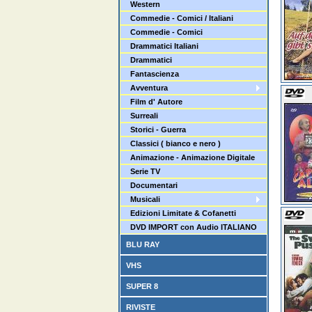
Western
Commedie - Comici / Italiani
Commedie - Comici
Drammatici Italiani
Drammatici
Fantascienza
Avventura
Film d' Autore
Surreali
Storici - Guerra
Classici ( bianco e nero )
Animazione - Animazione Digitale
Serie TV
Documentari
Musicali
Edizioni Limitate & Cofanetti
DVD IMPORT con Audio ITALIANO
BLU RAY
VHS
SUPER 8
RIVISTE