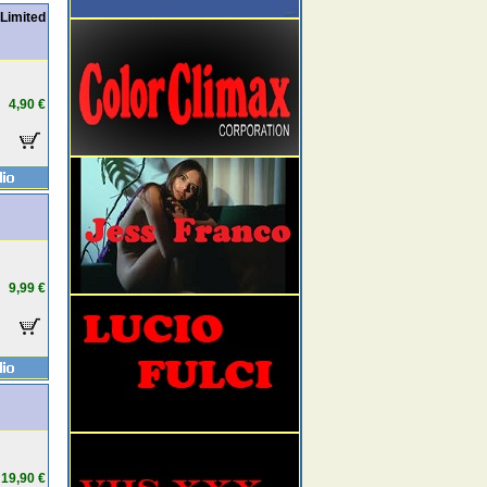
Limited
4,90 €
9,99 €
19,90 €