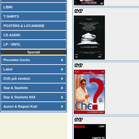
LIBRI
T-SHIRTS
POSTERS & LOCANDINE
CD AUDIO
LP - VINYL
Speciali
Prossime Uscite
Label
DVD più venduti
Star & Starlette
Star & Starlette XXX
Autori & Registi Kult