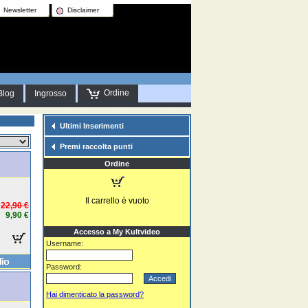
Newsletter
Disclaimer
Ordine
Blog
Ingrosso
Ultimi Inserimenti
Premi raccolta punti
Ordine
Il carrello è vuoto
22,90 €
9,90 €
Accesso a My Kultvideo
Username:
Password:
Hai dimenticato la password?