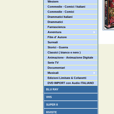
Western
Commedie - Comici / Italiani
Commedie - Comici
Drammatici Italiani
Drammatici
Fantascienza
Avventura
Film d' Autore
Surreali
Storici - Guerra
Classici ( bianco e nero )
Animazione - Animazione Digitale
Serie TV
Documentari
Musicali
Edizioni Limitate & Cofanetti
DVD IMPORT con Audio ITALIANO
BLU RAY
VHS
SUPER 8
RIVISTE