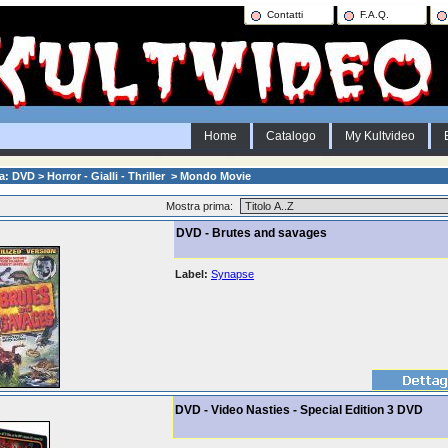
Contatti
F.A.Q.
Home
Catalogo
My Kultvideo
a: DVD > Horror - Gialli - Thriller > Mondo Movie
Mostra prima:
DVD - Brutes and savages
Label:
Synapse
DVD - Video Nasties - Special Edition 3 DVD