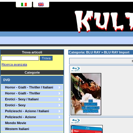
Trova articoli
Categoria: BLU RAY > BLU RAY Import
Ricerca avanzata
Categorie
DVD
Horror - Gialli - Thriller / Italiani
Horror - Gialli - Thriller
Erotici - Sexy / Italiani
Erotici - Sexy
Polizieschi - Azione / Italiani
Polizieschi - Azione
Mondo Movie
Western Italiani