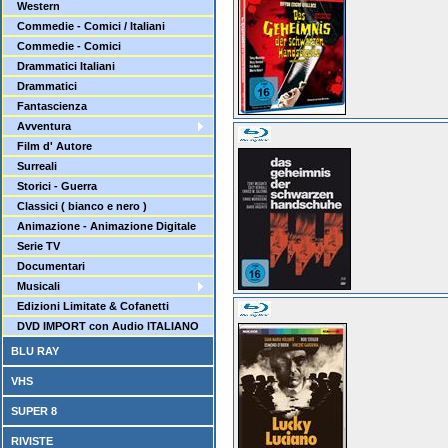
Western
Commedie - Comici / Italiani
Commedie - Comici
Drammatici Italiani
Drammatici
Fantascienza
Avventura
Film d' Autore
Surreali
Storici - Guerra
Classici ( bianco e nero )
Animazione - Animazione Digitale
Serie TV
Documentari
Musicali
Edizioni Limitate & Cofanetti
DVD IMPORT con Audio ITALIANO
BLU RAY
VHS
SUPER 8
RIVISTE