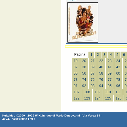
Pagina
1
2
3
4
5
6
19
20
21
22
23
24
2
37
38
39
40
41
42
4
55
56
57
58
59
60
6
73
74
75
76
77
78
7
91
92
93
94
95
96
9
107
108
109
110
111
122
123
124
125
126
Kultvideo ©2000 - 2025 /// Kultvideo di Mario Degiovanni - Via Verga 14 -
20027 Rescaldina ( MI )