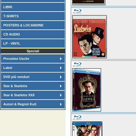
LIBRI
T-SHIRTS
POSTERS & LOCANDINE
CD AUDIO
LP - VINYL
Speciali
Prossime Uscite
Label
DVD più venduti
Star & Starlette
Star & Starlette XXX
Autori & Registi Kult