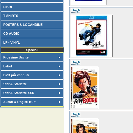
LIBRI
T-SHIRTS
POSTERS & LOCANDINE
CD AUDIO
LP - VINYL
Speciali
Prossime Uscite
Label
DVD più venduti
Star & Starlette
Star & Starlette XXX
Autori & Registi Kult