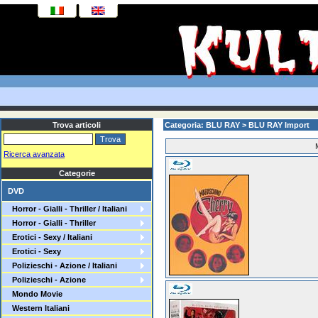
Trova articoli
Categoria: BLU RAY > BLU RAY Import
Ricerca avanzata
Categorie
DVD
Horror - Gialli - Thriller / Italiani
Horror - Gialli - Thriller
Erotici - Sexy / Italiani
Erotici - Sexy
Polizieschi - Azione / Italiani
Polizieschi - Azione
Mondo Movie
Western Italiani