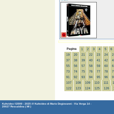
Pagina
1
2
3
4
5
6
19
20
21
22
23
24
2
37
38
39
40
41
42
4
55
56
57
58
59
60
6
73
74
75
76
77
78
7
91
92
93
94
95
96
9
107
108
109
110
111
122
123
124
125
126
Kultvideo ©2000 - 2025 /// Kultvideo di Mario Degiovanni - Via Verga 14 -
20027 Rescaldina ( MI )