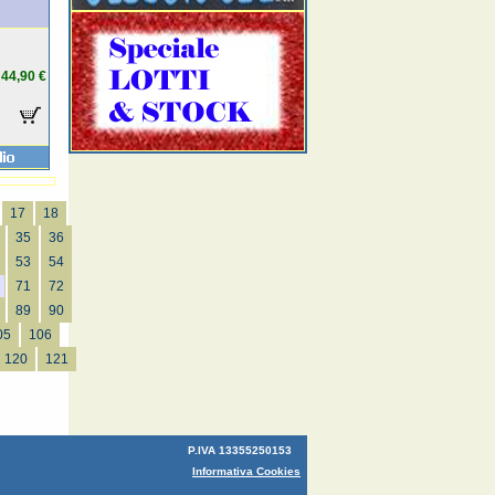
44,90 €
17
18
35
36
53
54
71
72
89
90
05
106
120
121
P.IVA 13355250153
Informativa Cookies