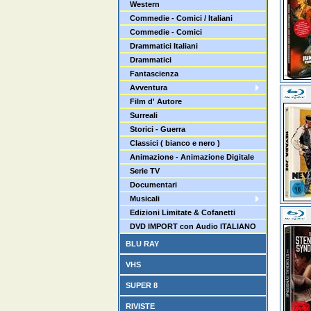
Western
Commedie - Comici / Italiani
Commedie - Comici
Drammatici Italiani
Drammatici
Fantascienza
Avventura
Film d' Autore
Surreali
Storici - Guerra
Classici ( bianco e nero )
Animazione - Animazione Digitale
Serie TV
Documentari
Musicali
Edizioni Limitate & Cofanetti
DVD IMPORT con Audio ITALIANO
BLU RAY
VHS
SUPER 8
RIVISTE