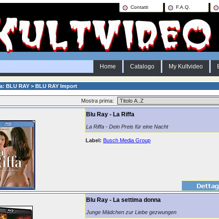
Contatti
F.A.Q.
Home
Catalogo
My Kultvideo
ia: BLU RAY > BLU RAY Import
Mostra prima:
Blu Ray - La Riffa
La Riffa - Dein Preis für eine Nacht
Label:
Busch Media Group
Blu Ray - La settima donna
Junge Mädchen zur Liebe gezwungen