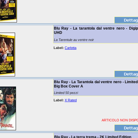
Blu Ray - La tarantola dal ventre nero - Digi
UHD
La Tarentule au ventre noir
Label:
Carlotta
Blu Ray - La Tarantola dal ventre nero - Limited
Big Box Cover A
Limited 50 pezzi
Label:
X Rated
ARTICOLO NON DISPO
Blu Ray - La terra trema - 2K Limited Edition