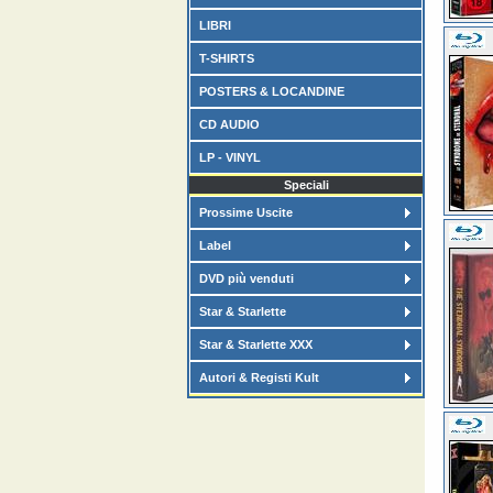
LIBRI
T-SHIRTS
POSTERS & LOCANDINE
CD AUDIO
LP - VINYL
Speciali
Prossime Uscite
Label
DVD più venduti
Star & Starlette
Star & Starlette XXX
Autori & Registi Kult