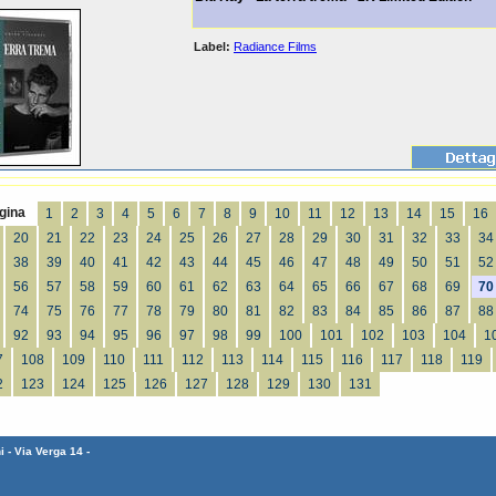
Label:
Radiance Films
gina
1
2
3
4
5
6
7
8
9
10
11
12
13
14
15
16
20
21
22
23
24
25
26
27
28
29
30
31
32
33
34
38
39
40
41
42
43
44
45
46
47
48
49
50
51
52
56
57
58
59
60
61
62
63
64
65
66
67
68
69
70
74
75
76
77
78
79
80
81
82
83
84
85
86
87
88
92
93
94
95
96
97
98
99
100
101
102
103
104
1
7
108
109
110
111
112
113
114
115
116
117
118
119
2
123
124
125
126
127
128
129
130
131
 - Via Verga 14 -