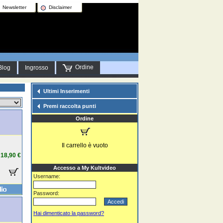
Newsletter
Disclaimer
Ordine
Blog
Ingrosso
Ultimi Inserimenti
Premi raccolta punti
Ordine
Il carrello è vuoto
18,90 €
Accesso a My Kultvideo
Username:
Password:
Hai dimenticato la password?