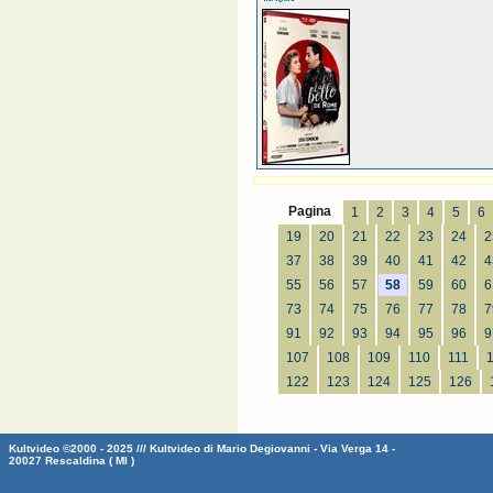
Pagina
1
2
3
4
5
6
19
20
21
22
23
24
2
37
38
39
40
41
42
4
55
56
57
58
59
60
6
73
74
75
76
77
78
7
91
92
93
94
95
96
9
107
108
109
110
111
122
123
124
125
126
Kultvideo ©2000 - 2025 /// Kultvideo di Mario Degiovanni - Via Verga 14 -
20027 Rescaldina ( MI )