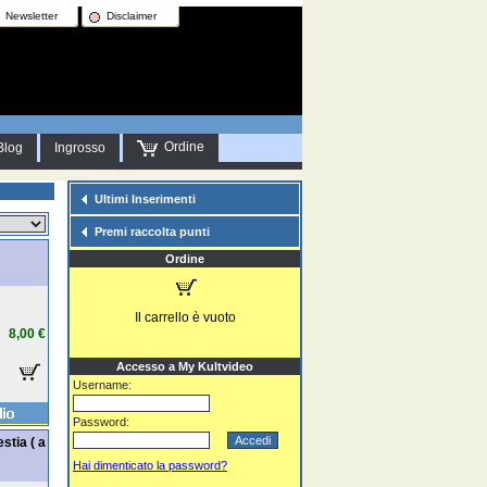
Newsletter
Disclaimer
Ordine
Blog
Ingrosso
Ultimi Inserimenti
Premi raccolta punti
Ordine
Il carrello è vuoto
8,00 €
Accesso a My Kultvideo
Username:
Password:
stia ( a
Hai dimenticato la password?