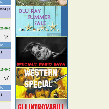
stia ( d
20,00 €
 )
15,00 €
 )