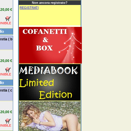
Non ancora registrato?
REGISTRATI
20,00 €
NIBILE
stia ( b
20,00 €
NIBILE
stia ( c
20,00 €
NIBILE