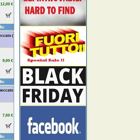
12,00 €
eccato (
9,00 €
peccato
7,00 €