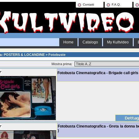
Contatti
F.A.Q.
Home
Catalogo
My Kultvideo
ia: POSTERS & LOCANDINE > Fotobuste
Mostra prima:
Fotobusta Cinematografica - Brigade call girls
Fotobusta Cinematografica - Greta la donna be
)