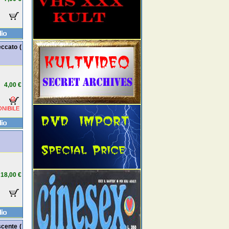
ccato (
4,00 €
NIBILE
18,00 €
cente (