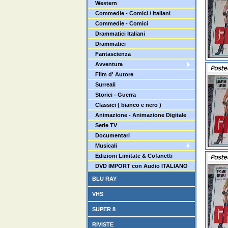
Western
Commedie - Comici / Italiani
Commedie - Comici
Drammatici Italiani
Drammatici
Fantascienza
Avventura
Film d' Autore
Surreali
Storici - Guerra
Classici ( bianco e nero )
Animazione - Animazione Digitale
Serie TV
Documentari
Musicali
Edizioni Limitate & Cofanetti
DVD IMPORT con Audio ITALIANO
BLU RAY
VHS
SUPER 8
RIVISTE