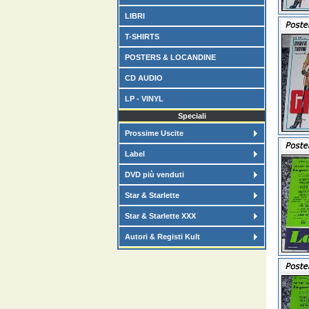
LIBRI
T-SHIRTS
POSTERS & LOCANDINE
CD AUDIO
LP - VINYL
Speciali
Prossime Uscite
Label
DVD più venduti
Star & Starlette
Star & Starlette XXX
Autori & Registi Kult