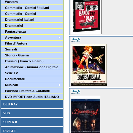
Western
Commedie - Comici / Italiani
Commedie - Comici
Drammatici Italiani
Drammatici
Fantascienza
Avventura
Film d' Autore
Surreali
Storici - Guerra
Classici ( bianco e nero )
Animazione - Animazione Digitale
Serie TV
Documentari
Musicali
Edizioni Limitate & Cofanetti
DVD IMPORT con Audio ITALIANO
BLU RAY
VHS
SUPER 8
RIVISTE