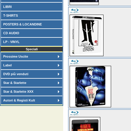
LIBRI
T-SHIRTS
POSTERS & LOCANDINE
CD AUDIO
LP - VINYL
Speciali
Prossime Uscite
Label
DVD più venduti
Star & Starlette
Star & Starlette XXX
Autori & Registi Kult