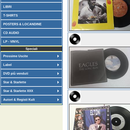
LIBRI
T-SHIRTS
POSTERS & LOCANDINE
CD AUDIO
LP - VINYL
Speciali
Prossime Uscite
Label
DVD più venduti
Star & Starlette
Star & Starlette XXX
Autori & Registi Kult