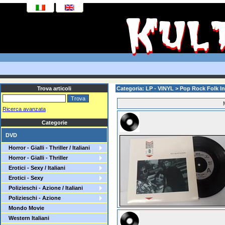
Trova articoli
Categoria: LP - VINYL > Pop Rock Folk I
Ricerca avanzata
Categorie
DVD
Horror - Gialli - Thriller / Italiani
Horror - Gialli - Thriller
Erotici - Sexy / Italiani
Erotici - Sexy
Polizieschi - Azione / Italiani
Polizieschi - Azione
Mondo Movie
Western Italiani