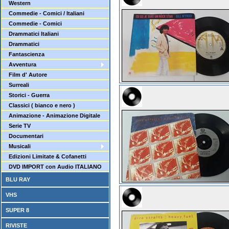
Western
Commedie - Comici / Italiani
Commedie - Comici
Drammatici Italiani
Drammatici
Fantascienza
Avventura
Film d' Autore
Surreali
Storici - Guerra
Classici ( bianco e nero )
Animazione - Animazione Digitale
Serie TV
Documentari
Musicali
Edizioni Limitate & Cofanetti
DVD IMPORT con Audio ITALIANO
BLU RAY
VHS
SUPER 8
RIVISTE