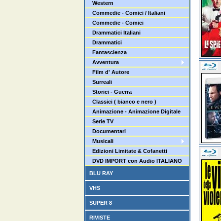
Western
Commedie - Comici / Italiani
Commedie - Comici
Drammatici Italiani
Drammatici
Fantascienza
Avventura
Film d' Autore
Surreali
Storici - Guerra
Classici ( bianco e nero )
Animazione - Animazione Digitale
Serie TV
Documentari
Musicali
Edizioni Limitate & Cofanetti
DVD IMPORT con Audio ITALIANO
BLU RAY
VHS
SUPER 8
RIVISTE