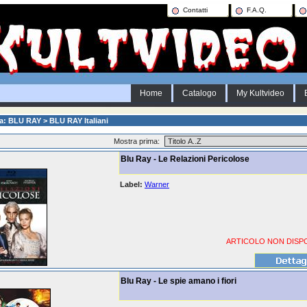
Contatti
F.A.Q.
Home
Catalogo
My Kultvideo
a: BLU RAY > BLU RAY Italiani
Mostra prima:
Blu Ray - Le Relazioni Pericolose
Label:
Warner
ARTICOLO NON DISPO
Blu Ray - Le spie amano i fiori