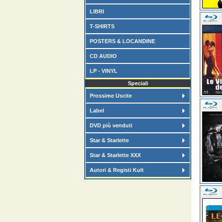
LIBRI
T-SHIRTS
POSTERS & LOCANDINE
CD AUDIO
LP - VINYL
Speciali
Prossime Uscite
Label
DVD più venduti
Star & Starlette
Star & Starlette XXX
Autori & Registi Kult