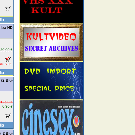
Ultra HD
29,90 €
NIBILE
 (2 Blu-
12,90 €
6,90 €
( 2 Blu-