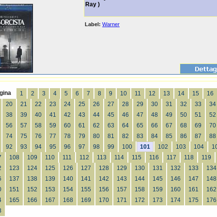
Ray )
Label:
Warner
gina
1
2
3
4
5
6
7
8
9
10
11
12
13
14
15
16
20
21
22
23
24
25
26
27
28
29
30
31
32
33
34
38
39
40
41
42
43
44
45
46
47
48
49
50
51
52
56
57
58
59
60
61
62
63
64
65
66
67
68
69
70
74
75
76
77
78
79
80
81
82
83
84
85
86
87
88
92
93
94
95
96
97
98
99
100
101
102
103
104
1
7
108
109
110
111
112
113
114
115
116
117
118
119
2
123
124
125
126
127
128
129
130
131
132
133
134
6
137
138
139
140
141
142
143
144
145
146
147
148
0
151
152
153
154
155
156
157
158
159
160
161
162
4
165
166
167
168
169
170
171
172
173
174
175
176
8