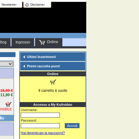
Newsletter
Disclaimer
Ordine
Blog
Ingrosso
Ultimi Inserimenti
Premi raccolta punti
Ordine
15,90 €
Il carrello è vuoto
11,90 €
Accesso a My Kultvideo
NIBILE
Username:
Password:
Hai dimenticato la password?