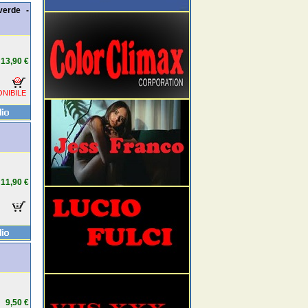
verde -
13,90 €
NIBILE
11,90 €
9,50 €