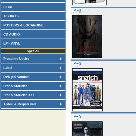
LIBRI
T-SHIRTS
POSTERS & LOCANDINE
CD AUDIO
LP - VINYL
Speciali
Prossime Uscite
Label
DVD più venduti
Star & Starlette
Star & Starlette XXX
Autori & Registi Kult