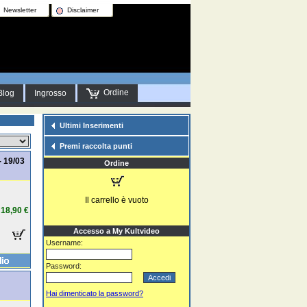
Newsletter
Disclaimer
Ordine
Blog
Ingrosso
Ultimi Inserimenti
Premi raccolta punti
 19/03
Ordine
Il carrello è vuoto
18,90 €
Accesso a My Kultvideo
Username:
Password:
Hai dimenticato la password?