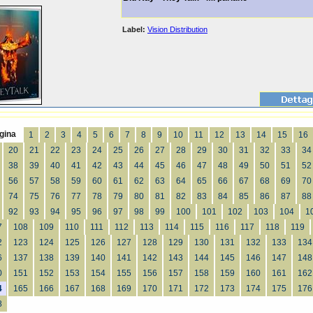
Label:
Vision Distribution
gina
1
2
3
4
5
6
7
8
9
10
11
12
13
14
15
16
20
21
22
23
24
25
26
27
28
29
30
31
32
33
34
38
39
40
41
42
43
44
45
46
47
48
49
50
51
52
56
57
58
59
60
61
62
63
64
65
66
67
68
69
70
74
75
76
77
78
79
80
81
82
83
84
85
86
87
88
92
93
94
95
96
97
98
99
100
101
102
103
104
1
7
108
109
110
111
112
113
114
115
116
117
118
119
2
123
124
125
126
127
128
129
130
131
132
133
134
6
137
138
139
140
141
142
143
144
145
146
147
148
0
151
152
153
154
155
156
157
158
159
160
161
162
4
165
166
167
168
169
170
171
172
173
174
175
176
8