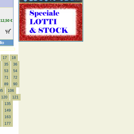
12,50 €
17
18
35
36
53
54
71
72
89
90
05
106
120
121
135
149
163
177