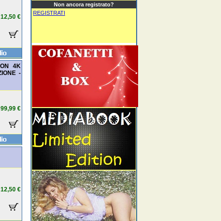
Non ancora registrato?
REGISTRATI
12,50 €
TION 4K
IONE -
99,99 €
12,50 €