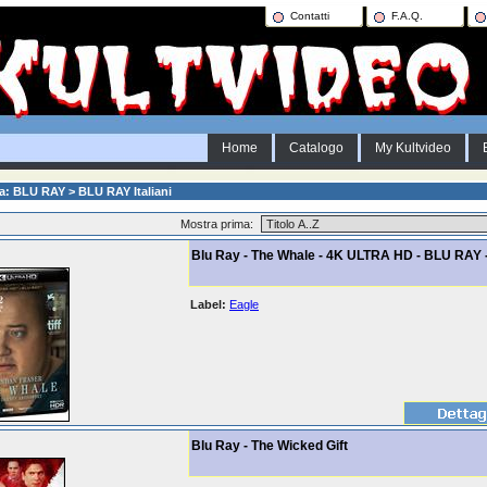
Contatti
F.A.Q.
Home
Catalogo
My Kultvideo
a: BLU RAY > BLU RAY Italiani
Mostra prima:
Blu Ray - The Whale - 4K ULTRA HD - BLU RAY -
Label:
Eagle
Blu Ray - The Wicked Gift