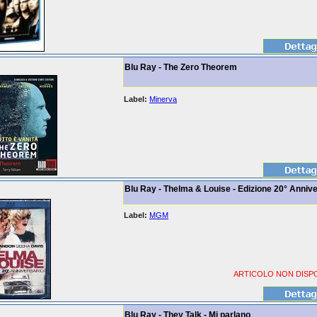
Blu Ray - The Zero Theorem
Label:
Minerva
Blu Ray - Thelma & Louise - Edizione 20° Anniv
Label:
MGM
ARTICOLO NON DISPO
Blu Ray - They Talk - Mi parlano