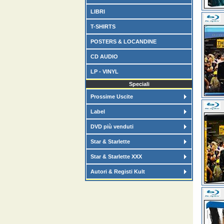
LIBRI
T-SHIRTS
POSTERS & LOCANDINE
CD AUDIO
LP - VINYL
Speciali
Prossime Uscite
Label
DVD più venduti
Star & Starlette
Star & Starlette XXX
Autori & Registi Kult