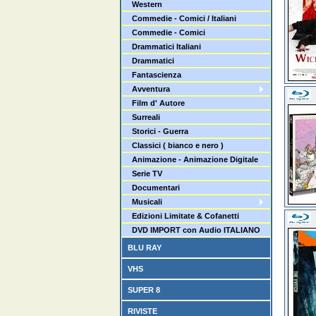
Western
Commedie - Comici / Italiani
Commedie - Comici
Drammatici Italiani
Drammatici
Fantascienza
Avventura
Film d' Autore
Surreali
Storici - Guerra
Classici ( bianco e nero )
Animazione - Animazione Digitale
Serie TV
Documentari
Musicali
Edizioni Limitate & Cofanetti
DVD IMPORT con Audio ITALIANO
BLU RAY
VHS
SUPER 8
RIVISTE