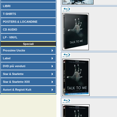
LIBRI
T-SHIRTS
POSTERS & LOCANDINE
CD AUDIO
LP - VINYL
Speciali
Prossime Uscite
Label
DVD più venduti
Star & Starlette
Star & Starlette XXX
Autori & Registi Kult