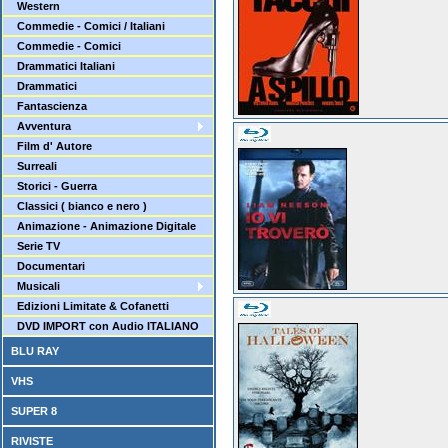
Western
Commedie - Comici / Italiani
Commedie - Comici
Drammatici Italiani
Drammatici
Fantascienza
Avventura
Film d' Autore
Surreali
Storici - Guerra
Classici ( bianco e nero )
Animazione - Animazione Digitale
Serie TV
Documentari
Musicali
Edizioni Limitate & Cofanetti
DVD IMPORT con Audio ITALIANO
BLU RAY
VHS
SUPER 8
RIVISTE