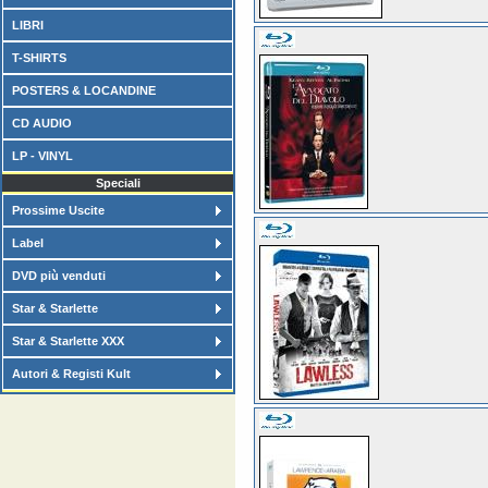
LIBRI
T-SHIRTS
POSTERS & LOCANDINE
CD AUDIO
LP - VINYL
Speciali
Prossime Uscite
Label
DVD più venduti
Star & Starlette
Star & Starlette XXX
Autori & Registi Kult