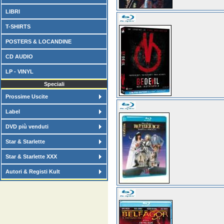
LIBRI
T-SHIRTS
POSTERS & LOCANDINE
CD AUDIO
LP - VINYL
Speciali
Prossime Uscite
Label
DVD più venduti
Star & Starlette
Star & Starlette XXX
Autori & Registi Kult