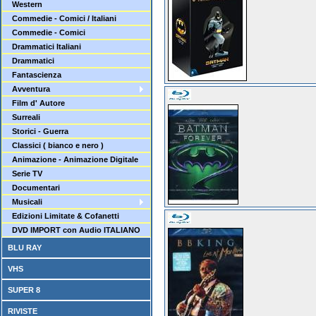
Western
Commedie - Comici / Italiani
Commedie - Comici
Drammatici Italiani
Drammatici
Fantascienza
Avventura
Film d' Autore
Surreali
Storici - Guerra
Classici ( bianco e nero )
Animazione - Animazione Digitale
Serie TV
Documentari
Musicali
Edizioni Limitate & Cofanetti
DVD IMPORT con Audio ITALIANO
BLU RAY
VHS
SUPER 8
RIVISTE