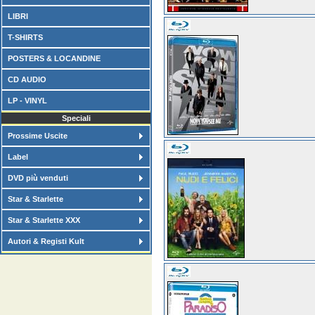
LIBRI
T-SHIRTS
POSTERS & LOCANDINE
CD AUDIO
LP - VINYL
Speciali
Prossime Uscite
Label
DVD più venduti
Star & Starlette
Star & Starlette XXX
Autori & Registi Kult