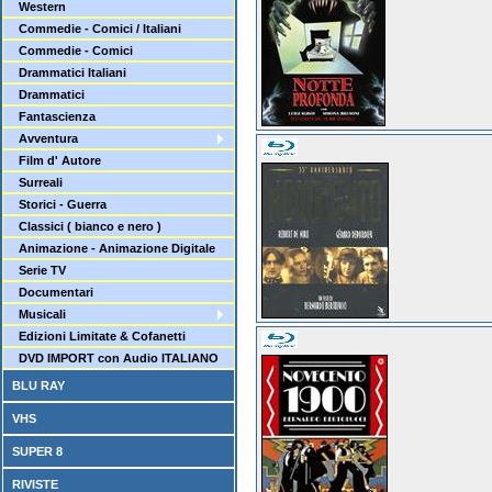
Western
Commedie - Comici / Italiani
Commedie - Comici
Drammatici Italiani
Drammatici
Fantascienza
Avventura
Film d' Autore
Surreali
Storici - Guerra
Classici ( bianco e nero )
Animazione - Animazione Digitale
Serie TV
Documentari
Musicali
Edizioni Limitate & Cofanetti
DVD IMPORT con Audio ITALIANO
BLU RAY
VHS
SUPER 8
RIVISTE