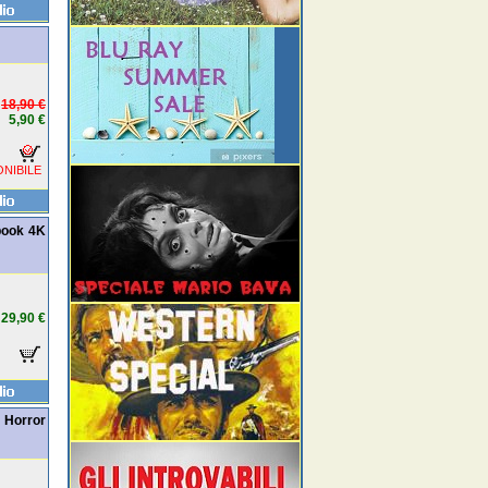
18,90 €
5,90 €
NIBILE
lbook 4K
29,90 €
 Horror