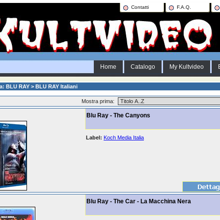
Contatti
F.A.Q.
Home
Catalogo
My Kultvideo
a: BLU RAY > BLU RAY Italiani
Mostra prima:
Blu Ray - The Canyons
Label:
Koch Media Italia
Blu Ray - The Car - La Macchina Nera