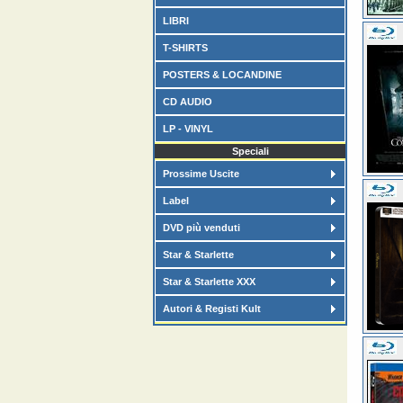
LIBRI
T-SHIRTS
POSTERS & LOCANDINE
CD AUDIO
LP - VINYL
Speciali
Prossime Uscite
Label
DVD più venduti
Star & Starlette
Star & Starlette XXX
Autori & Registi Kult