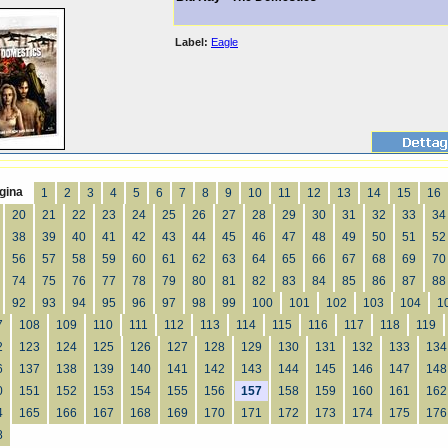
Label:
Eagle
gina
1
2
3
4
5
6
7
8
9
10
11
12
13
14
15
16
20
21
22
23
24
25
26
27
28
29
30
31
32
33
34
38
39
40
41
42
43
44
45
46
47
48
49
50
51
52
56
57
58
59
60
61
62
63
64
65
66
67
68
69
70
74
75
76
77
78
79
80
81
82
83
84
85
86
87
88
92
93
94
95
96
97
98
99
100
101
102
103
104
1
7
108
109
110
111
112
113
114
115
116
117
118
119
2
123
124
125
126
127
128
129
130
131
132
133
134
6
137
138
139
140
141
142
143
144
145
146
147
148
0
151
152
153
154
155
156
157
158
159
160
161
162
4
165
166
167
168
169
170
171
172
173
174
175
176
8