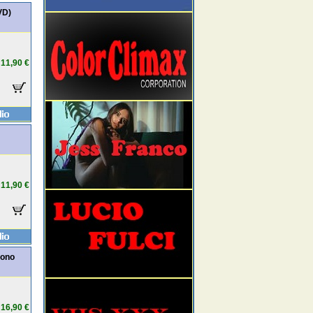
VD)
11,90 €
11,90 €
rono
16,90 €