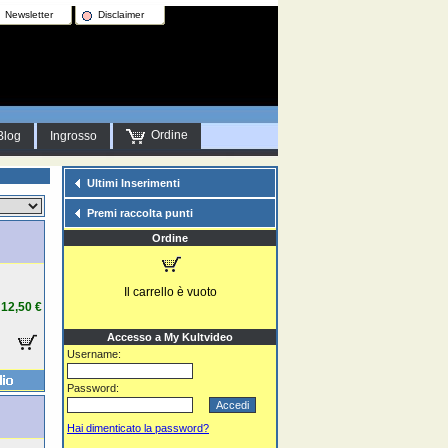
Newsletter
Disclaimer
Ordine
Blog
Ingrosso
Ultimi Inserimenti
Premi raccolta punti
Ordine
Il carrello è vuoto
12,50 €
Accesso a My Kultvideo
Username:
Password:
Hai dimenticato la password?