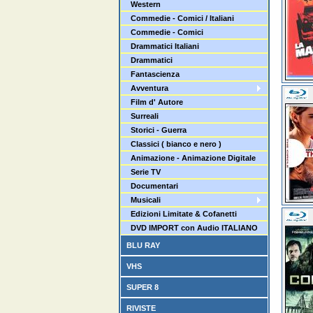
Western
Commedie - Comici / Italiani
Commedie - Comici
Drammatici Italiani
Drammatici
Fantascienza
Avventura
Film d' Autore
Surreali
Storici - Guerra
Classici ( bianco e nero )
Animazione - Animazione Digitale
Serie TV
Documentari
Musicali
Edizioni Limitate & Cofanetti
DVD IMPORT con Audio ITALIANO
BLU RAY
VHS
SUPER 8
RIVISTE