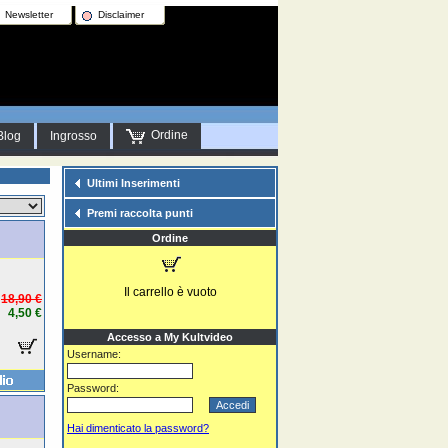
Newsletter
Disclaimer
Ordine
Blog
Ingrosso
Ultimi Inserimenti
Premi raccolta punti
Ordine
Il carrello è vuoto
18,90 €
4,50 €
Accesso a My Kultvideo
Username:
Password:
Hai dimenticato la password?