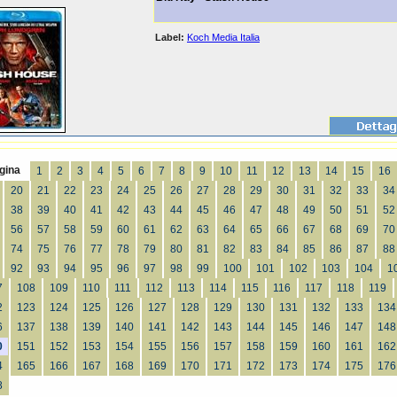
Label:
Koch Media Italia
gina
1
2
3
4
5
6
7
8
9
10
11
12
13
14
15
16
20
21
22
23
24
25
26
27
28
29
30
31
32
33
34
38
39
40
41
42
43
44
45
46
47
48
49
50
51
52
56
57
58
59
60
61
62
63
64
65
66
67
68
69
70
74
75
76
77
78
79
80
81
82
83
84
85
86
87
88
92
93
94
95
96
97
98
99
100
101
102
103
104
1
7
108
109
110
111
112
113
114
115
116
117
118
119
2
123
124
125
126
127
128
129
130
131
132
133
134
6
137
138
139
140
141
142
143
144
145
146
147
148
0
151
152
153
154
155
156
157
158
159
160
161
162
4
165
166
167
168
169
170
171
172
173
174
175
176
8