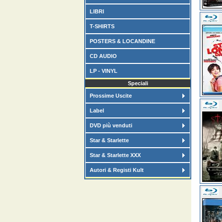
LIBRI
T-SHIRTS
POSTERS & LOCANDINE
CD AUDIO
LP - VINYL
Speciali
Prossime Uscite
Label
DVD più venduti
Star & Starlette
Star & Starlette XXX
Autori & Registi Kult