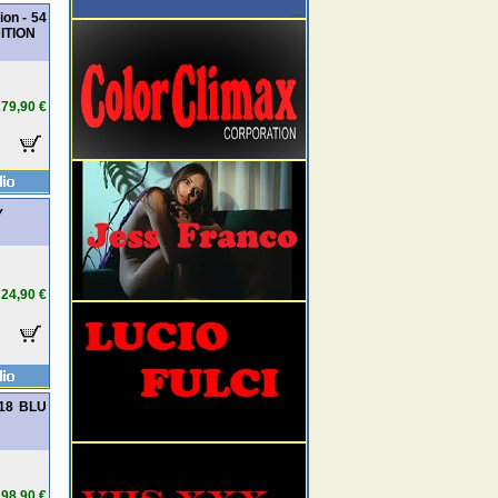
ion - 54
ITION
79,90 €
Y
24,90 €
 18 BLU
98,90 €