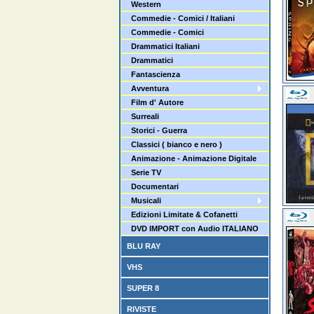
Western
Commedie - Comici / Italiani
Commedie - Comici
Drammatici Italiani
Drammatici
Fantascienza
Avventura
Film d' Autore
Surreali
Storici - Guerra
Classici ( bianco e nero )
Animazione - Animazione Digitale
Serie TV
Documentari
Musicali
Edizioni Limitate & Cofanetti
DVD IMPORT con Audio ITALIANO
BLU RAY
VHS
SUPER 8
RIVISTE