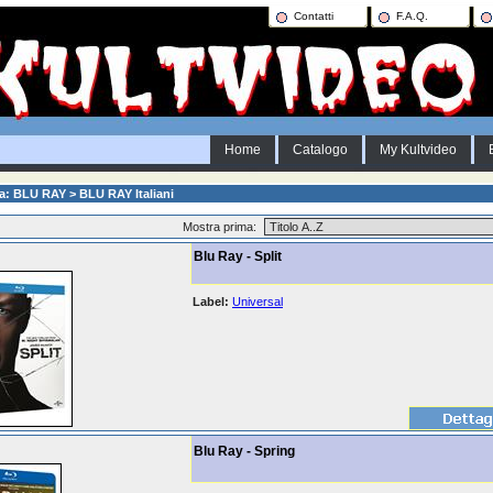
Contatti
F.A.Q.
Home
Catalogo
My Kultvideo
a: BLU RAY > BLU RAY Italiani
Mostra prima:
Blu Ray - Split
Label:
Universal
Blu Ray - Spring