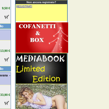
Non ancora registrato?
REGISTRATI
9,50 €
13,90 €
avana -
33,90 €