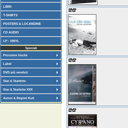
LIBRI
T-SHIRTS
POSTERS & LOCANDINE
CD AUDIO
LP - VINYL
Speciali
Prossime Uscite
Label
DVD più venduti
Star & Starlette
Star & Starlette XXX
Autori & Registi Kult