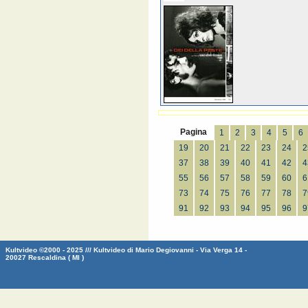
Pagina
1
2
3
4
5
6
19
20
21
22
23
24
2
37
38
39
40
41
42
4
55
56
57
58
59
60
6
73
74
75
76
77
78
7
91
92
93
94
95
96
9
Kultvideo ©2000 - 2025 /// Kultvideo di Mario Degiovanni - Via Verga 14 -
20027 Rescaldina ( MI )