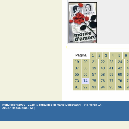
Pagina
1
2
3
4
5
6
19
20
21
22
23
24
2
37
38
39
40
41
42
4
55
56
57
58
59
60
6
73
74
75
76
77
78
7
91
92
93
94
95
96
9
Kultvideo ©2000 - 2025 /// Kultvideo di Mario Degiovanni - Via Verga 14 -
20027 Rescaldina ( MI )