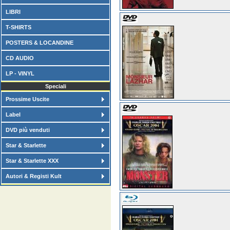
LIBRI
T-SHIRTS
POSTERS & LOCANDINE
CD AUDIO
LP - VINYL
Speciali
Prossime Uscite
Label
DVD più venduti
Star & Starlette
Star & Starlette XXX
Autori & Registi Kult