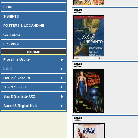
LIBRI
T-SHIRTS
POSTERS & LOCANDINE
CD AUDIO
LP - VINYL
Speciali
Prossime Uscite
Label
DVD più venduti
Star & Starlette
Star & Starlette XXX
Autori & Registi Kult