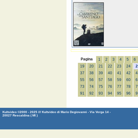
Pagina
1
2
3
4
5
6
19
20
21
22
23
24
2
37
38
39
40
41
42
4
55
56
57
58
59
60
6
73
74
75
76
77
78
7
91
92
93
94
95
96
9
Kultvideo ©2000 - 2025 /// Kultvideo di Mario Degiovanni - Via Verga 14 -
20027 Rescaldina ( MI )