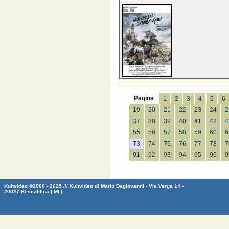
Pagina
1
2
3
4
5
6
19
20
21
22
23
24
2
37
38
39
40
41
42
4
55
56
57
58
59
60
6
73
74
75
76
77
78
7
91
92
93
94
95
96
9
Kultvideo ©2000 - 2025 /// Kultvideo di Mario Degiovanni - Via Verga 14 -
20027 Rescaldina ( MI )