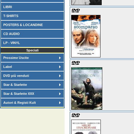
LIBRI
T-SHIRTS
POSTERS & LOCANDINE
CD AUDIO
LP - VINYL
Speciali
Prossime Uscite
Label
DVD più venduti
Star & Starlette
Star & Starlette XXX
Autori & Registi Kult