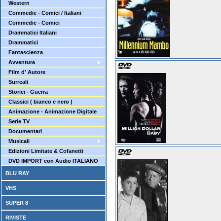
Western
Commedie - Comici / Italiani
Commedie - Comici
Drammatici Italiani
Drammatici
Fantascienza
Avventura
Film d' Autore
Surreali
Storici - Guerra
Classici ( bianco e nero )
Animazione - Animazione Digitale
Serie TV
Documentari
Musicali
Edizioni Limitate & Cofanetti
DVD IMPORT con Audio ITALIANO
BLU RAY
VHS
SUPER 8
RIVISTE