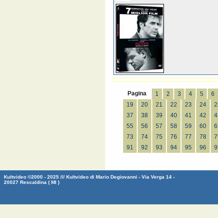
Pagina
1
2
3
4
5
6
19
20
21
22
23
24
2
37
38
39
40
41
42
4
55
56
57
58
59
60
6
73
74
75
76
77
78
7
91
92
93
94
95
96
9
Kultvideo ©2000 - 2025 /// Kultvideo di Mario Degiovanni - Via Verga 14 -
20027 Rescaldina ( MI )