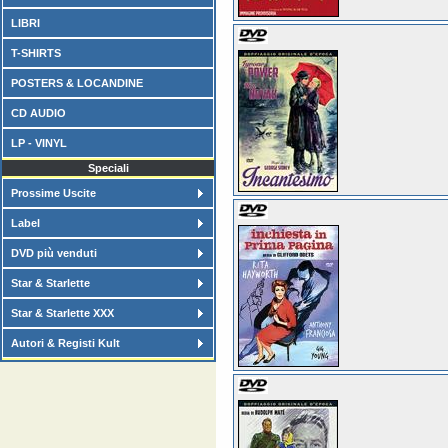
LIBRI
T-SHIRTS
POSTERS & LOCANDINE
CD AUDIO
LP - VINYL
Speciali
Prossime Uscite
Label
DVD più venduti
Star & Starlette
Star & Starlette XXX
Autori & Registi Kult