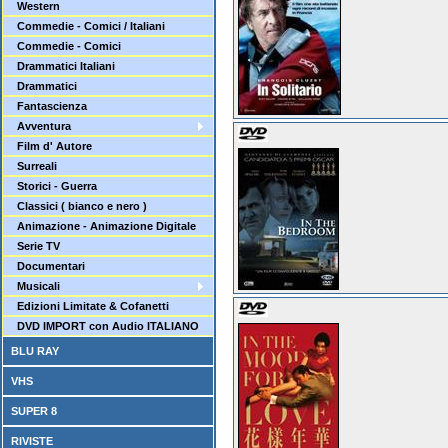
Western
Commedie - Comici / Italiani
Commedie - Comici
Drammatici Italiani
Drammatici
Fantascienza
Avventura
Film d' Autore
Surreali
Storici - Guerra
Classici ( bianco e nero )
Animazione - Animazione Digitale
Serie TV
Documentari
Musicali
Edizioni Limitate & Cofanetti
DVD IMPORT con Audio ITALIANO
BLU RAY
VHS
SUPER 8
RIVISTE