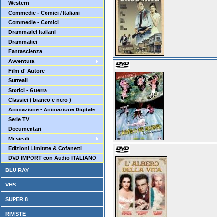
Western
Commedie - Comici / Italiani
Commedie - Comici
Drammatici Italiani
Drammatici
Fantascienza
Avventura
Film d' Autore
Surreali
Storici - Guerra
Classici ( bianco e nero )
Animazione - Animazione Digitale
Serie TV
Documentari
Musicali
Edizioni Limitate & Cofanetti
DVD IMPORT con Audio ITALIANO
BLU RAY
VHS
SUPER 8
RIVISTE