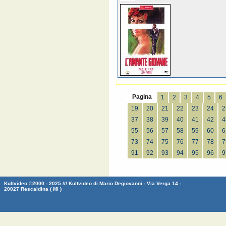
Pagina
1
2
3
4
5
6
19
20
21
22
23
24
2
37
38
39
40
41
42
4
55
56
57
58
59
60
6
73
74
75
76
77
78
7
91
92
93
94
95
96
9
Kultvideo ©2000 - 2025 /// Kultvideo di Mario Degiovanni - Via Verga 14 -
20027 Rescaldina ( MI )