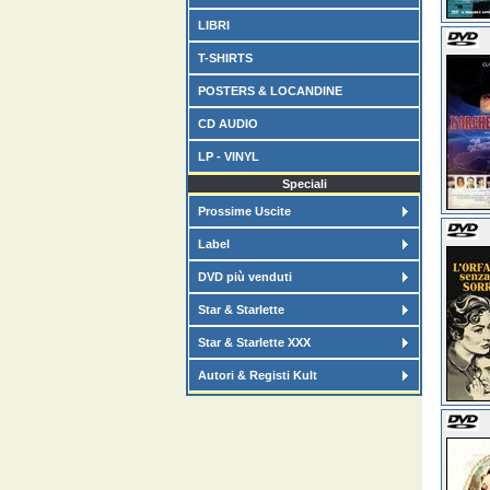
LIBRI
T-SHIRTS
POSTERS & LOCANDINE
CD AUDIO
LP - VINYL
Speciali
Prossime Uscite
Label
DVD più venduti
Star & Starlette
Star & Starlette XXX
Autori & Registi Kult