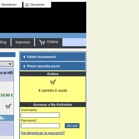
Newsletter
Disclaimer
Ordine
Blog
Ingrosso
Ultimi Inserimenti
Premi raccolta punti
to in HD
Ordine
Il carrello è vuoto
16,90 €
Accesso a My Kultvideo
Username:
Password:
Hai dimenticato la password?