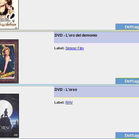
DVD - L'oro del demonio
Label:
Sinister Film
DVD - L'orso
Label:
RHV