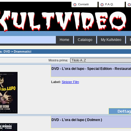
Contatti
F.A.Q.
Home
Catalogo
My Kultvideo
a: DVD > Drammatici
Mostra prima:
DVD - L'ora del lupo - Special Edition - Restaura
Label:
Sinister Film
DVD - L'ora del lupo ( Dolmen )