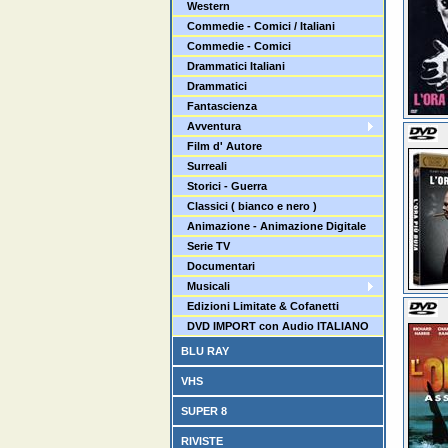
Western
Commedie - Comici / Italiani
Commedie - Comici
Drammatici Italiani
Drammatici
Fantascienza
Avventura
Film d' Autore
Surreali
Storici - Guerra
Classici ( bianco e nero )
Animazione - Animazione Digitale
Serie TV
Documentari
Musicali
Edizioni Limitate & Cofanetti
DVD IMPORT con Audio ITALIANO
BLU RAY
VHS
SUPER 8
RIVISTE