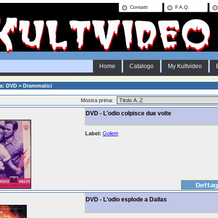
Contatti
F.A.Q.
Home
Catalogo
My Kultvideo
a: DVD > Drammatici
Mostra prima:
DVD - L'odio colpisce due volte
Label:
Golem
DVD - L'odio esplode a Dallas