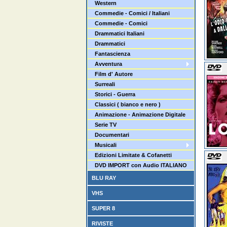
Western
Commedie - Comici / Italiani
Commedie - Comici
Drammatici Italiani
Drammatici
Fantascienza
Avventura
Film d' Autore
Surreali
Storici - Guerra
Classici ( bianco e nero )
Animazione - Animazione Digitale
Serie TV
Documentari
Musicali
Edizioni Limitate & Cofanetti
DVD IMPORT con Audio ITALIANO
BLU RAY
VHS
SUPER 8
RIVISTE