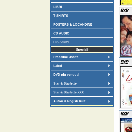
LIBRI
T-SHIRTS
POSTERS & LOCANDINE
CD AUDIO
LP - VINYL
Speciali
Prossime Uscite
Label
DVD più venduti
Star & Starlette
Star & Starlette XXX
Autori & Registi Kult