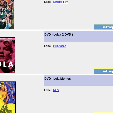
Label:
Sinister Film
DVD - Lola ( 2 DVD )
Label:
Pulp Video
DVD - Lola Montes
Label:
RHV