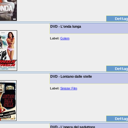
DVD - L'onda lunga
Label:
Golem
DVD - Lontano dalle stelle
Label:
Sinister Film
DVD - L'opera del seduttore