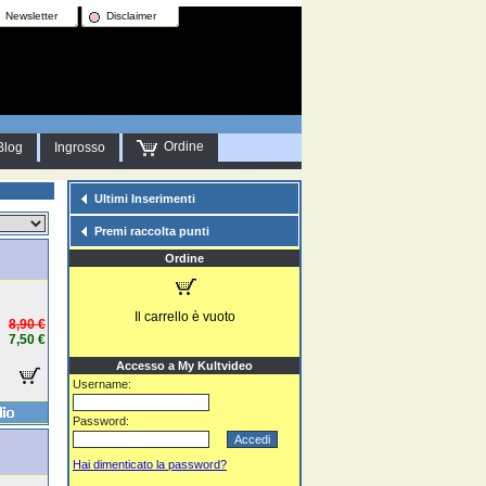
Newsletter
Disclaimer
Ordine
Blog
Ingrosso
Ultimi Inserimenti
Premi raccolta punti
Ordine
Il carrello è vuoto
8,90 €
7,50 €
Accesso a My Kultvideo
Username:
Password:
Hai dimenticato la password?