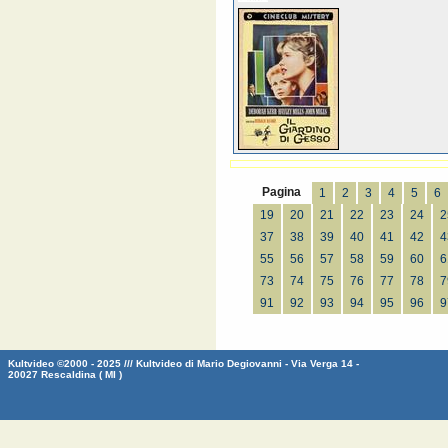
Pagina
1
2
3
4
5
6
19
20
21
22
23
24
2
37
38
39
40
41
42
4
55
56
57
58
59
60
6
73
74
75
76
77
78
7
91
92
93
94
95
96
9
Kultvideo ©2000 - 2025 /// Kultvideo di Mario Degiovanni - Via Verga 14 -
20027 Rescaldina ( MI )