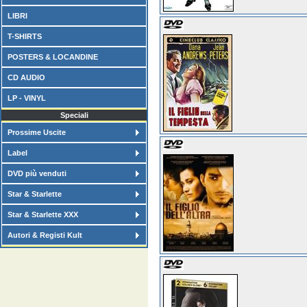
LIBRI
T-SHIRTS
POSTERS & LOCANDINE
CD AUDIO
LP - VINYL
Speciali
Prossime Uscite
Label
DVD più venduti
Star & Starlette
Star & Starlette XXX
Autori & Registi Kult